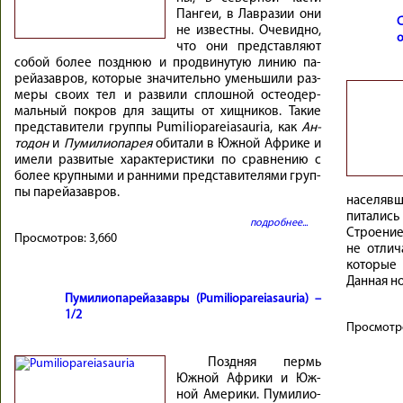
Пан­геи, в Лав­ра­зии они
не из­вест­ны. Оче­вид­но,
о
что они пред­став­ляют
со­бой бо­лее позд­нюю и про­дви­ну­тую ли­нию па­
рейа­зав­ров, ко­то­рые зна­чи­тель­но умень­ши­ли раз­
ме­ры своих тел и раз­ви­ли сплош­ной остео­дер­
маль­ный по­кров для за­щи­ты от хищ­ни­ков. Та­кие
пред­ста­ви­те­ли груп­пы Pu­mi­lio­pa­reia­sau­ria, как
Ан­
то­дон
и
Пу­ми­лио­па­рея
оби­та­ли в Юж­ной Аф­ри­ке и
имел­и раз­ви­тые ха­рак­те­ри­сти­ки по срав­не­нию с
бо­лее круп­ны­ми и ран­ни­ми пред­ста­ви­те­ля­ми груп­
пы па­рейа­зав­ров.
населяв
питалис
подробнее...
Строение
Просмотров:
3,660
не отлич
которые
Данная но
Пумилиопарейазавры (Pumiliopareiasauria) –
1/2
Просмотр
Поздняя пермь
Страни
Юж­ной Аф­рики и Юж­
ной Аме­рики. Пу­ми­лио­