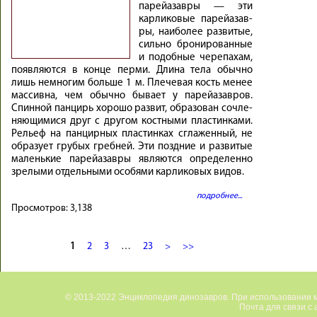
па­рейа­зав­ры — эти
карли­ко­вые па­рейа­зав­
ры, наибо­лее разви­тые,
сильно брони­ро­ван­ные
и по­доб­ные че­ре­па­хам,
по­яв­ля­ются в конце пер­ми. Длина тела обыч­но
лишь не­мно­гим больше 1 м. Пле­че­вая кость менее
мас­сивна, чем обычно бы­вает у па­рейа­зав­ров.
Спин­ной пан­цирь хо­ро­шо раз­вит, об­ра­зо­ван со­чле­
няю­щи­ми­ся друг с дру­гом кост­ны­ми пла­стин­ка­ми.
Ре­льеф на пан­цир­ных пла­стин­ках сгла­жен­ный, не
об­ра­зует гру­бых греб­ней. Эти позд­ние и раз­ви­тые
ма­лень­кие па­рейа­зав­ры яв­ля­ются опре­де­лен­но
зре­лы­ми от­дель­ны­ми осо­бя­ми карли­ко­вых ви­дов.
подробнее...
Просмотров:
3,138
1
2
3
…
23
>
>>
Страницы
© 2013-2022 Энциклопедия динозавров. При использовании м
Почта для связи с