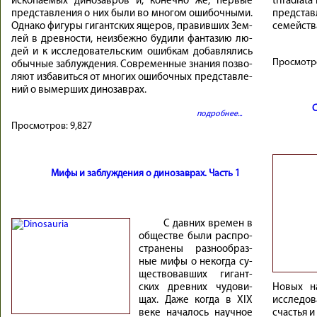
ис­ко­па­е­мых ди­но­зав­ров и, ко­неч­но же, пер­вые
triradia
пред­став­ле­ния о них бы­ли во мно­гом оши­боч­ны­ми.
представ
Од­на­ко фи­гу­ры ги­гант­ских яще­ров, пра­вив­ших Зем­
семейств
лей в древ­но­сти, неиз­беж­но бу­ди­ли фан­та­зию лю­
дей и к ис­сле­до­ва­тель­ским ошиб­кам до­бав­ля­лись
Просмотр
обыч­ные за­блуж­де­ния. Со­вре­мен­ные зна­ния поз­во­
ляют из­ба­виться от мно­гих оши­боч­ных пред­став­ле­
ний о вы­мер­ших ди­но­зав­рах.
С
подробнее...
Просмотров:
9,827
Мифы и заблуждения о динозаврах. Часть 1
С давних времен в
об­ще­стве бы­ли рас­про­
стра­не­ны раз­но­об­раз­
ные ми­фы о не­ко­гда су­
ще­ство­вав­ших ги­гант­
ских древ­них чу­до­ви­
Новых н
щах. Даже ко­гда в XIX
исследов
ве­ке нача­лось науч­ное
счастья 