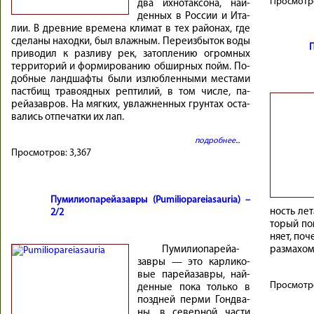
Просмотр
два их­но­так­со­на, най­
ден­ных в Рос­сии и Ита­
лии. В древ­ние вре­ме­на кли­мат в тех рай­о­нах, где
сде­ла­ны на­ход­ки, был влаж­ным. Пе­ре­из­бы­ток во­ды
П
при­во­дил к раз­ли­ву рек, за­топ­ле­нию ог­ром­ных
тер­ри­то­рий и фор­ми­ро­ва­нию об­шир­ных пойм. По­
доб­ные ланд­шаф­ты бы­ли из­люб­лен­ны­ми ме­ста­ми
паст­бищ тра­во­яд­ных реп­ти­лий, в том числе, па­
рейа­зав­ров. На мяг­ких, увлаж­нен­ных грун­тах оста­
ва­лись от­пе­чат­ки их лап.
подробнее...
Просмотров:
3,367
Пумилиопарейазавры (Pumiliopareiasauria) –
ность ле­т
2/2
то­рый по­
няет, по­ч
Пу­ми­лио­па­рейа­
раз­ма­хом
зав­ры — это кар­ли­ко­
вые па­рейа­зав­ры, най­
Просмотр
ден­ные по­ка толь­ко в
позд­ней пер­ми Гонд­ва­
ны, в се­вер­ной ча­сти