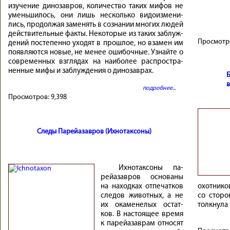
изуче­ние ди­но­зав­ров, ко­ли­че­ство та­ких ми­фов не
умень­ши­лось, они лишь не­сколь­ко ви­до­из­ме­ни­
лись, про­дол­жая за­ме­нять в со­зна­нии мно­гих лю­дей
дей­стви­тель­ные фак­ты. Не­ко­то­рые из та­ких за­блуж­
Просмотр
де­ний по­сте­пен­но ухо­дят в про­шлое, но вза­мен им
по­яв­ля­ются но­вые, не ме­нее оши­боч­ные. Узнай­те о
со­вре­мен­ных взгля­дах на наи­бо­лее рас­про­стра­
нен­ные ми­фы и за­блуж­де­ния о ди­но­зав­рах.
подробнее...
Просмотров:
9,398
Следы Парейазавров (Ихнотаксоны)
Их­но­так­со­ны па­
рейа­зав­ров ос­но­ва­ны
на наход­ках от­пе­чат­ков
охот­ни­ко
сле­дов жи­вот­ных, а не
со сто­ро
их ока­ме­не­лых остат­
толкну­ла 
ков. В на­сто­я­щее вре­мя
к па­рейа­зав­рам от­но­сят