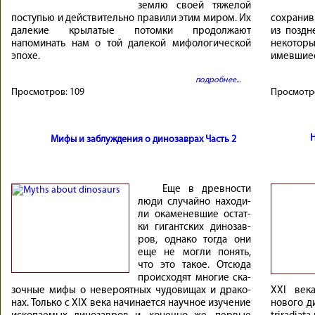
землю своей тяжелой
поступью и действительно правили этим миром. Их
сохрани
далекие крылатые потомки продолжают
из поздн
напоминать нам о той далекой мифологической
некоторы
эпохе.
имевшиес
подробнее...
Просмотров:
109
Просмотр
Мифы и заблуждения о динозаврах Часть 2
Еще в древ­но­сти
лю­ди слу­чай­но нахо­ди­
ли ока­ме­нев­шие остат­
ки ги­гант­ских ди­но­зав­
ров, од­на­ко то­гда они
еще не мог­ли по­нять,
что это та­кое. От­сюда
проис­хо­дят мно­гие ска­
зоч­ные ми­фы о не­ве­ро­ят­ных чу­до­ви­щах и дра­ко­
XXI век
нах. Толь­ко с XIX ве­ка на­чи­на­ется науч­ное изу­че­ние
нового д