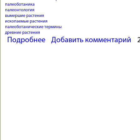
палеоботаника
палеонтология
вымершие растения
ископаемые растения
палеоботанические термины
древние растения
о Палеоботанический словарь
Подробнее
Добавить комментарий