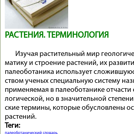
РАСТЕНИЯ. ТЕРМИНОЛОГИЯ
Изу­чая рас­ти­тель­ный мир гео­ло­ги­ч
ма­тику и строе­ние рас­те­ний, их раз­ви­т
па­лео­бо­та­ника ис­поль­зует сло­жив­шу
ст­вом уче­ных спе­ци­аль­ную сис­тему на­зв
при­ме­няе­мая в па­лео­бо­та­нике от­части с
ло­ги­че­ской, но в зна­чи­тель­ной сте­пен
ские тер­мины, ко­то­рые обу­слов­лены ос
рас­те­ний.
Теги:
палеоботанический словарь