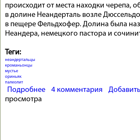
происходит от места находки черепа, 
в долине Неандерталь возле Дюссельдо
в пещере Фельдхофер. Долина была наз
Неандера, немецкого пастора и сочини
Теги:
неандертальцы
кроманьонцы
мустье
ориньяк
палеолит
о История жизни и смерти неандертальского че
Подробнее
4 комментария
Добавит
просмотра