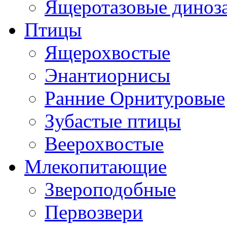
Ящеротазовые диноз
Птицы
Ящерохвостые
Энантиорнисы
Ранние Орнитуровые
Зубастые птицы
Веерохвостые
Млекопитающие
Звероподобные
Первозвери