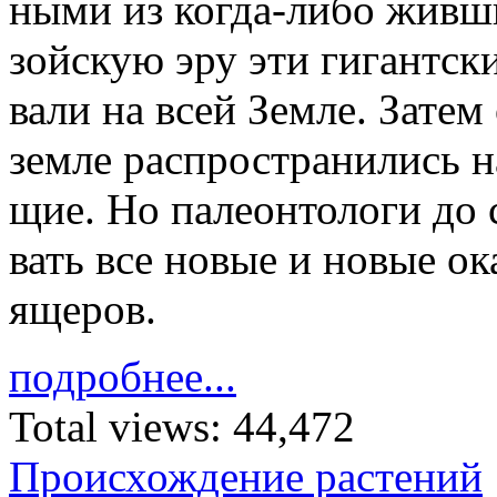
ны­ми из ко­гда-либо жив­ш
зой­скую эру эти ги­гант­ски
ва­ли на всей Зем­ле. За­тем
зем­ле рас­про­стра­ни­лись 
щие. Но па­ле­он­то­ло­ги до
вать все но­вые и но­вые ока
яще­ров.
подробнее...
Total views:
44,472
Происхождение растений