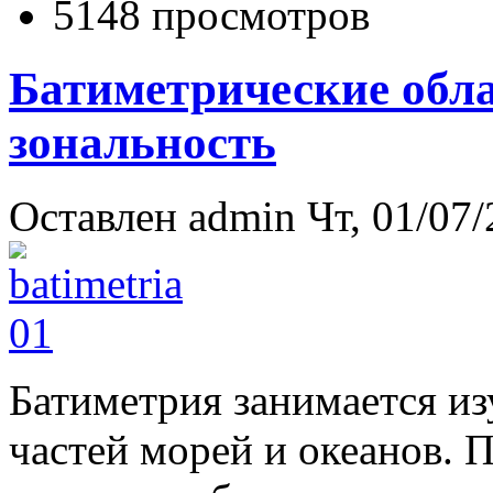
5148 просмотров
Батиметрические обла
зональность
Оставлен
admin
Чт, 01/07/
Ба­ти­мет­рия за­ни­ма­ется 
час­тей мо­рей и океа­нов. П