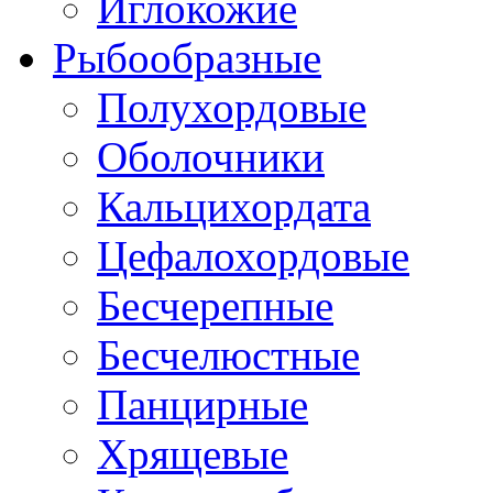
Иглокожие
Рыбообразные
Полухордовые
Оболочники
Кальцихордата
Цефалохордовые
Бесчерепные
Бесчелюстные
Панцирные
Хрящевые