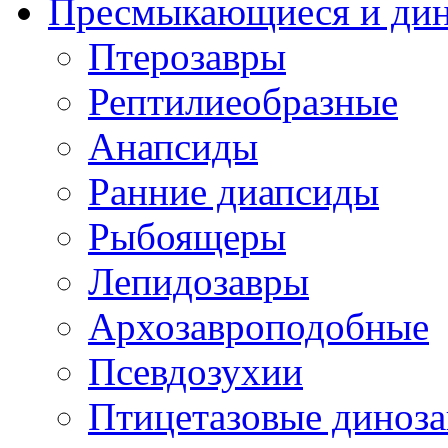
Пресмыкающиеся и ди
Птерозавры
Рептилиеобразные
Анапсиды
Ранние диапсиды
Рыбоящеры
Лепидозавры
Архозавроподобные
Псевдозухии
Птицетазовые диноз