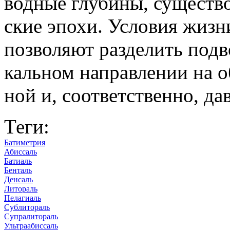
вод­ные глу­бины, су­ще­ст­в
ские эпохи. Ус­ло­вия жизни
по­зво­ляют раз­де­лить под­
каль­ном на­прав­ле­нии на о
ной и, со­от­вет­ст­венно, да
Теги:
Батиметрия
Абиссаль
Батиаль
Бенталь
Денсаль
Литораль
Пелагиаль
Сублитораль
Супралитораль
Ультраабиссаль