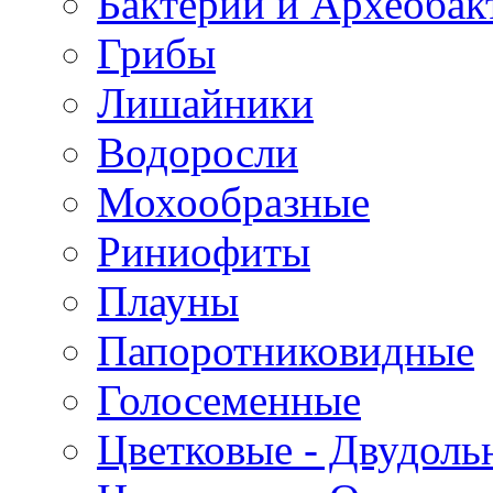
Бактерии и Археобак
Грибы
Лишайники
Водоросли
Мохообразные
Риниофиты
Плауны
Папоротниковидные
Голосеменные
Цветковые - Двудоль