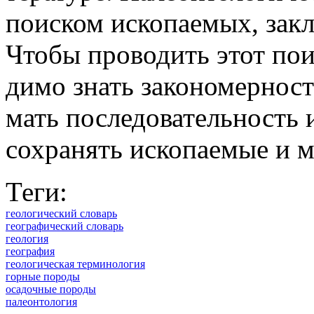
по­ис­ком ис­ко­пае­мых, за­
Чтобы про­во­дить этот по­ис
димо знать за­ко­но­мер­но­ст
мать по­сле­до­ва­тель­ность 
со­хра­нять ис­ко­пае­мые и м
Теги:
геологический словарь
географический словарь
геология
география
геологическая терминология
горные породы
осадочные породы
палеонтология