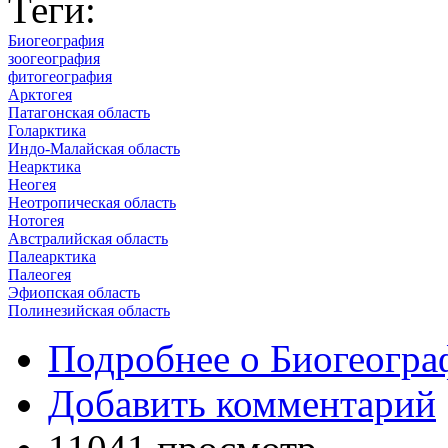
Теги:
Биогеография
зоогеография
фитогеография
Арктогея
Патагонская область
Голарктика
Индо-Малайская область
Неарктика
Неогея
Неотропическая область
Нотогея
Австралийская область
Палеарктика
Палеогея
Эфиопская область
Полинезийская область
Подробнее
о Биогеогра
Добавить комментарий