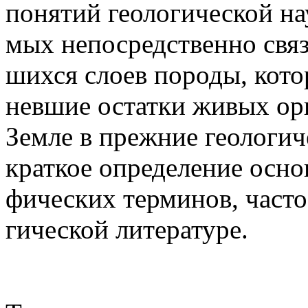
по­ня­тий гео­ло­ги­че­ской н
мых не­по­средст­венно свя­
шихся слоев по­роды, ко­то
невшие ос­татки жи­вых ор­га
Земле в преж­ние гео­ло­ги­
краткое оп­ре­де­ле­ние ос­но
фи­че­ских тер­ми­нов, часто
ги­че­ской ли­те­ра­туре.