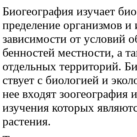
Био­гео­гра­фия изу­чает био
пре­де­ле­ние ор­га­низ­мов и
за­ви­си­мо­сти от ус­ло­вий о
бен­но­стей ме­ст­но­сти, а
от­дель­ных тер­ри­то­рий. Б
ст­вует с био­ло­гией и эко­
нее вхо­дят зоо­гео­гра­фия и
изу­че­ния ко­то­рых яв­ля­ют
рас­те­ния.