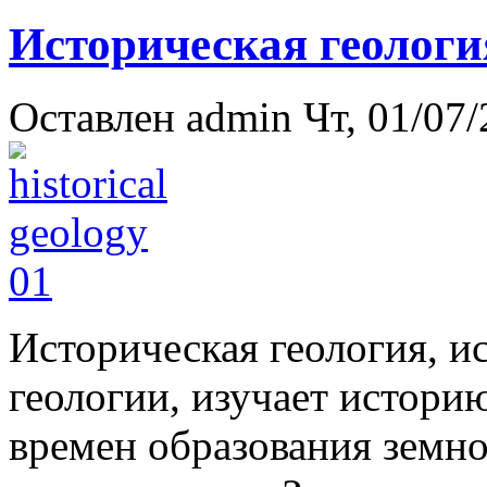
Историческая геологи
Оставлен
admin
Чт, 01/07/
Ис­то­ри­че­ская гео­ло­гия,
гео­ло­гии, изу­чает ис­то­р
вре­мен об­ра­зо­ва­ния зем­