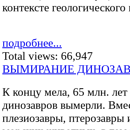
контексте геологического
подробнее...
Total views:
66,947
ВЫМИРАНИЕ ДИНОЗА
К концу мела, 65 млн. лет 
ди­но­завров вы­мерли. Вмес
пле­зио­завры, птеро­завры