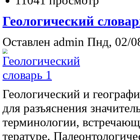
11041 просмотр
Геологический словар
Оставлен
admin
Пнд, 02/08
Гео­ло­ги­че­ский и гео­гра­ф
для разъяс­не­ния зна­чи­тель
тер­ми­но­ло­гии, встре­чаю­щ
те­ра­туре. Па­лео­нто­ло­ги­ч