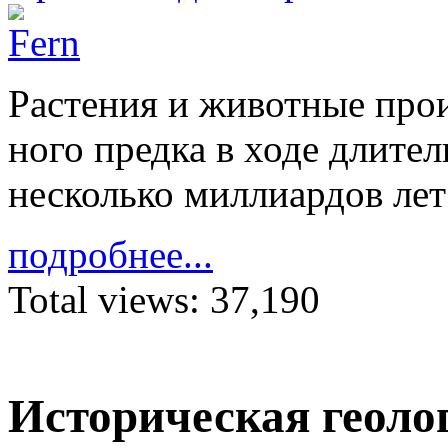
Расте­ния и жи­вотные про­
ного предка в ходе дли­тел
не­сколько милли­ар­дов лет 
подробнее...
Total views:
37,190
Историческая геоло