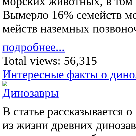
мор­ских жи­вотных, в том 
Вы­мерло 16% се­мейств мо
мейств на­земных по­зво­н
подробнее...
Total views:
56,315
Интересные факты о дино
В ста­тье рас­ска­зы­ва­ется 
из жиз­ни древ­них ди­но­за