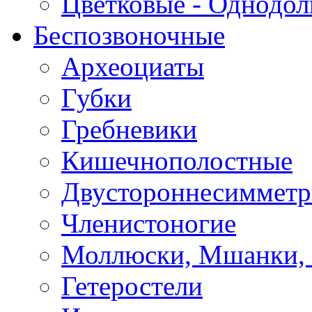
Цветковые - Однодо
Беспозвоночные
Археоциаты
Губки
Гребневики
Кишечнополостные
Двустороннесиммет
Членистоногие
Моллюски, Мшанки,
Гетеростели