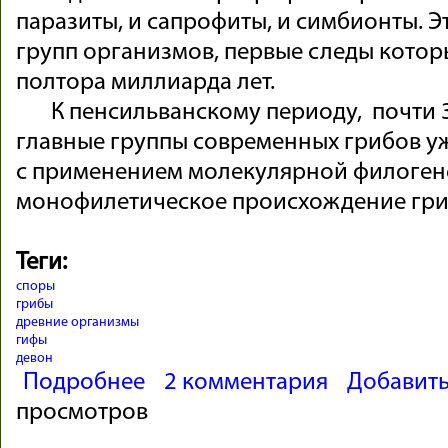
паразиты, и сапрофиты, и симбионты. Э
групп организмов, первые следы котор
полтора миллиарда лет.
К пенсильванскому периоду, почти 30
главные группы современных грибов у
с применением молекулярной филоген
монофилетическое происхождение гри
Теги:
споры
грибы
древние организмы
гифы
девон
о Царство Грибы
Подробнее
2 комментария
Добавит
просмотров