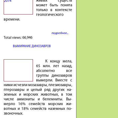
живых существ
может быть понята
только в контексте
геологического
времени.
подробнее...
Total views:
66,946
ВЫМИРАНИЕ ДИНОЗАВРОВ
К концу мела,
65 млн. лет на­зад,
аб­со­лютно все
группы ди­но­завров
вы­мерли. Вместе с
ними ис­чезли мо­за­завры, пле­зио­завры,
птеро­завры и це­лый ряд других на­
земных и мор­ских жи­вотных, в том
числе ам­мо­ниты и бе­лем­ниты. Вы­
мерло 16% се­мейств мор­ских жи­
вотных и 18% се­мейств на­земных по­
зво­ночных.