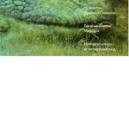
Чудовища
Древних Океанов
Рогатые Ящеры
Мезозоя
Неандертальцы -
исчезнувший вид.