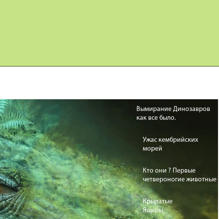
Карта сайта
Дино Игры
Вымирание Динозавров
как все было.
Ужас кембрийских
морей
Кто они ? Первые
четвероногие животные
Крылатые
Ящеры