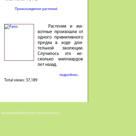
Происхождение растений
Расте­ния и жи­
вотные про­изошли от
од­ного при­ми­тив­ного
предка в ходе дли­
тель­ной эволю­ции.
Случи­лось это не­
сколько милли­ар­дов
лет на­зад.
подробнее...
Total views:
37,189
 на www.dinoera.com обязательна.