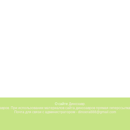
О сайте
Динозавр.
вров. При использовании материалов сайта динозавров прямая гиперссылка
Почта для связи с администратором - dinoera888@gmail.com