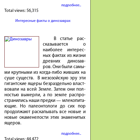
подробнее...
Total views:
56,315
Интересные факты о динозаврах
В ста­тье рас­
ска­зы­ва­ется о
наибо­лее инте­рес­
ных фак­тах из жиз­ни
древ­них ди­но­зав­
ров. Они бы­ли са­мы­
ми круп­ны­ми из ко­гда-либо жив­ших на
су­ше су­ществ. В ме­зо­зой­скую эру эти
ги­гант­ские яще­ры без­раз­дель­но власт­
во­ва­ли на всей Зем­ле. За­тем они пол­
но­стью вы­мер­ли, а по зем­ле рас­про­
стра­ни­лись на­ши пред­ки — мле­ко­пи­та­
ю­щие. Но па­ле­он­то­ло­ги до сих пор
про­дол­жа­ют рас­ка­пы­вать все но­вые и
но­вые ока­мене­ло­сти этих зна­ме­ни­тых
яще­ров.
подробнее...
Total views:
44,472