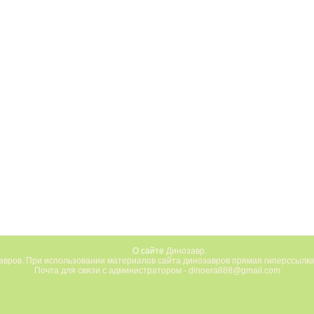
О сайте
Динозавр.
вров. При использовании материалов сайта динозавров прямая гиперссылка
Почта для связи с администратором - dinoera888@gmail.com