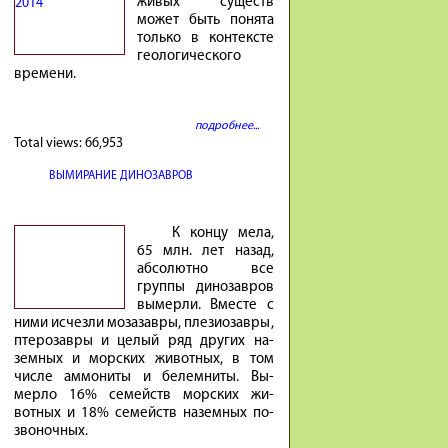
живых существ
может быть понята
только в контексте
геологического
времени.
подробнее...
Total views:
66,953
ВЫМИРАНИЕ ДИНОЗАВРОВ
К концу мела,
65 млн. лет на­зад,
аб­со­лютно все
группы ди­но­завров
вы­мерли. Вместе с
ними ис­чезли мо­за­завры, пле­зио­завры,
птеро­завры и це­лый ряд других на­
земных и мор­ских жи­вотных, в том
числе ам­мо­ниты и бе­лем­ниты. Вы­
мерло 16% се­мейств мор­ских жи­
вотных и 18% се­мейств на­земных по­
зво­ночных.