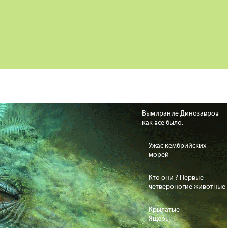
Карта сайта
Дино Игры
Вымирание Динозавров
как все было.
Ужас кембрийских
морей
Кто они ? Первые
четвероногие животные
Крылатые
Ящеры