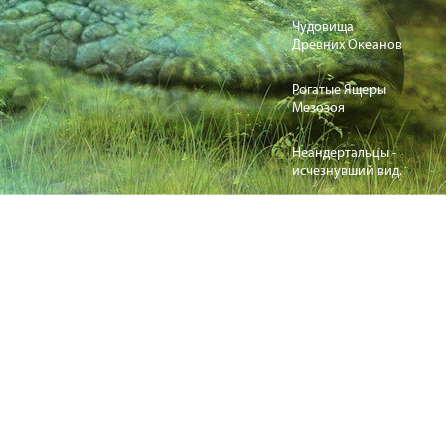
Чудовища
Древних Океанов
Рогатые Ящеры
Мезозоя
Неандертальцы -
исчезнувший вид.