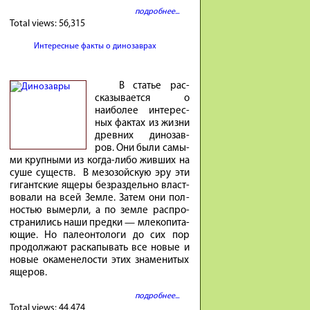
подробнее...
Total views:
56,315
Интересные факты о динозаврах
В ста­тье рас­
ска­зы­ва­ется о
наибо­лее инте­рес­
ных фак­тах из жиз­ни
древ­них ди­но­зав­
ров. Они бы­ли са­мы­
ми круп­ны­ми из ко­гда-либо жив­ших на
су­ше су­ществ. В ме­зо­зой­скую эру эти
ги­гант­ские яще­ры без­раз­дель­но власт­
во­ва­ли на всей Зем­ле. За­тем они пол­
но­стью вы­мер­ли, а по зем­ле рас­про­
стра­ни­лись на­ши пред­ки — мле­ко­пи­та­
ю­щие. Но па­ле­он­то­ло­ги до сих пор
про­дол­жа­ют рас­ка­пы­вать все но­вые и
но­вые ока­мене­ло­сти этих зна­ме­ни­тых
яще­ров.
подробнее...
Total views:
44,474