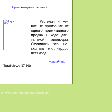
Происхождение растений
Расте­ния и жи­
вотные про­изошли от
од­ного при­ми­тив­ного
предка в ходе дли­
тель­ной эволю­ции.
Случи­лось это не­
сколько милли­ар­дов
лет на­зад.
подробнее...
Total views:
37,190
 на www.dinoera.com обязательна.