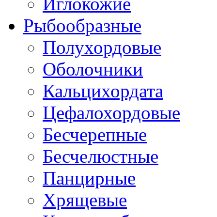
Иглокожие
Рыбообразные
Полухордовые
Оболочники
Кальцихордата
Цефалохордовые
Бесчерепные
Бесчелюстные
Панцирные
Хрящевые