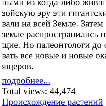
ны­ми из ко­гда-либо жив­ш
зой­скую эру эти ги­гант­ски
ва­ли на всей Зем­ле. За­тем
зем­ле рас­про­стра­ни­лись 
щие. Но па­ле­он­то­ло­ги до
вать все но­вые и но­вые ока
яще­ров.
подробнее...
Total views:
44,474
Происхождение растений