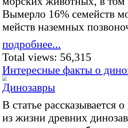
мор­ских жи­вотных, в том 
Вы­мерло 16% се­мейств мо
мейств на­земных по­зво­н
подробнее...
Total views:
56,315
Интересные факты о дино
В ста­тье рас­ска­зы­ва­ется 
из жиз­ни древ­них ди­но­за