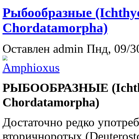
Рыбообразные (Ichthy
Chordatamorpha)
Оставлен
admin
Пнд, 09/30
РЫБООБРАЗНЫЕ (Ichth
Chordatamorpha)
Достаточно редко употреб
вторичноротых (Deuterost