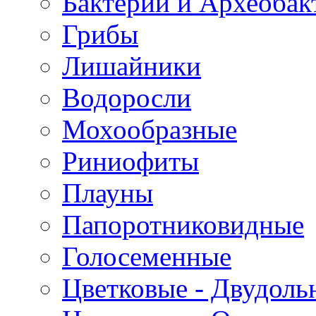
Бактерии и Археобак
Грибы
Лишайники
Водоросли
Мохообразные
Риниофиты
Плауны
Папоротниковидные
Голосеменные
Цветковые - Двудоль