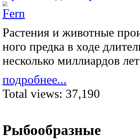
Расте­ния и жи­вотные про­
ного предка в ходе дли­тел
не­сколько милли­ар­дов лет 
подробнее...
Total views:
37,190
Рыбообразные