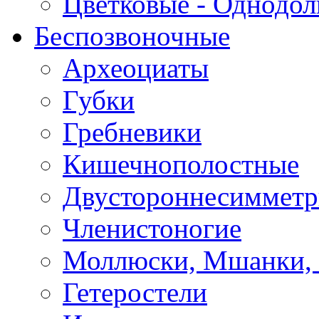
Цветковые - Однодо
Беспозвоночные
Археоциаты
Губки
Гребневики
Кишечнополостные
Двустороннесиммет
Членистоногие
Моллюски, Мшанки,
Гетеростели