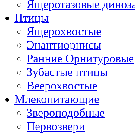
Ящеротазовые диноз
Птицы
Ящерохвостые
Энантиорнисы
Ранние Орнитуровые
Зубастые птицы
Веерохвостые
Млекопитающие
Звероподобные
Первозвери