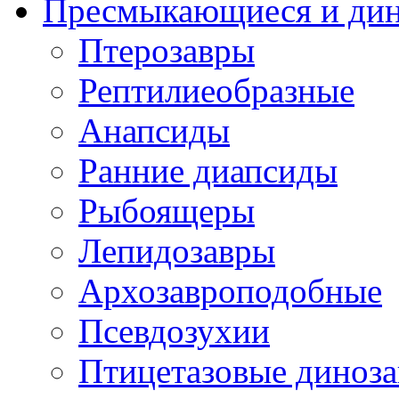
Пресмыкающиеся и ди
Птерозавры
Рептилиеобразные
Анапсиды
Ранние диапсиды
Рыбоящеры
Лепидозавры
Архозавроподобные
Псевдозухии
Птицетазовые диноз