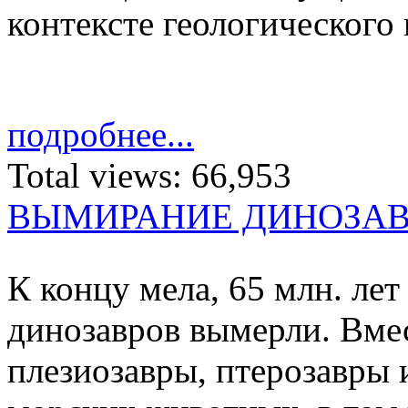
контексте геологического
подробнее...
Total views:
66,953
ВЫМИРАНИЕ ДИНОЗА
К концу мела, 65 млн. лет 
ди­но­завров вы­мерли. Вмес
пле­зио­завры, птеро­завры