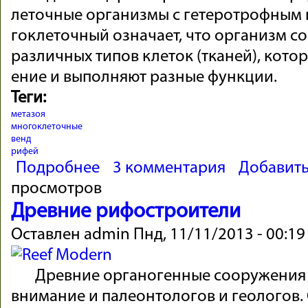
леточ­ные орга­ни­змы с гете­рот­роф­ным
гок­лето­чный озна­чает, что орга­низм со
разли­чных типов кле­ток (тка­ней), кото
ение и вы­пол­няют раз­ные функ­ции.
Теги:
метазоя
многоклеточные
венд
рифей
о МНОГОКЛЕТОЧНЫЕ ОРГАНИЗМЫ
Подробнее
3 комментария
Добавит
просмотров
Древние рифостроители
Оставлен
admin
Пнд, 11/11/2013 - 00:19
Древ­ние ор­га­но­генные со­оруже­ния
внима­ние и па­лео­нтоло­гов и геоло­гов.