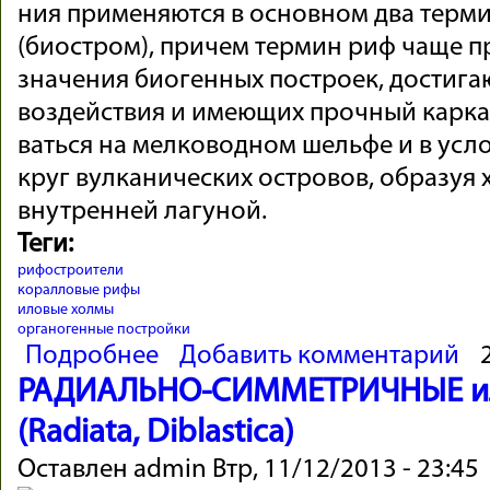
ния приме­ня­ются в ос­новном два тер­
(био­стром), причем термин риф чаще пр
значе­ния био­генных по­строек, дости­г
воз­дейст­вия и имею­щих проч­ный каркас
ваться на мелко­водном шельфе и в ус­ло
круг вулка­ни­че­ских остро­вов, об­ра­зуя
внут­ренней ла­гу­ной.
Теги:
рифостроители
коралловые рифы
иловые холмы
органогенные постройки
о Древние рифостроители
Подробнее
Добавить комментарий
РАДИАЛЬНО-СИММЕТРИЧНЫЕ и
(Radiata, Diblastica)
Оставлен
admin
Втр, 11/12/2013 - 23:45