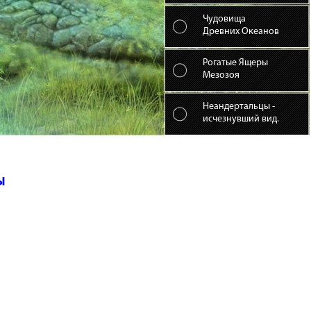
Чудовища
Древних Океанов
Рогатые Ящеры
Мезозоя
Неандертальцы -
исчезнувший вид.
ы