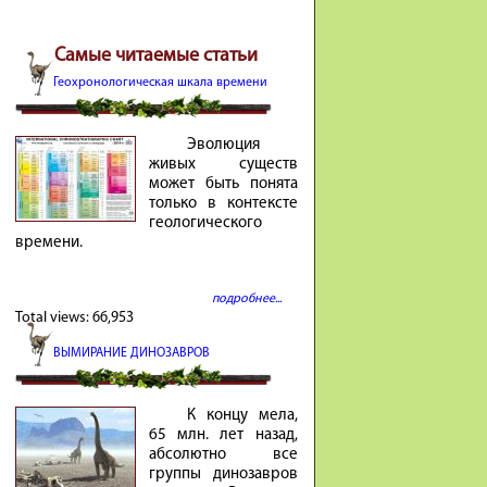
Самые читаемые статьи
Геохронологическая шкала времени
Эволюция
живых существ
может быть понята
только в контексте
геологического
времени.
подробнее...
Total views:
66,953
ВЫМИРАНИЕ ДИНОЗАВРОВ
К концу мела,
65 млн. лет на­зад,
аб­со­лютно все
группы ди­но­завров