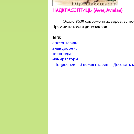
НАДКЛАСС ПТИЦЫ (Aves, Avialae)
Около 8600 современных видов. За по
Прямые потомки динозавров.
Теги:
археоптерикс
энанциорнис
тероподы
манирапторы
Подробнее
о Птицы — летающие тероподы
3 комментария
Добавить 