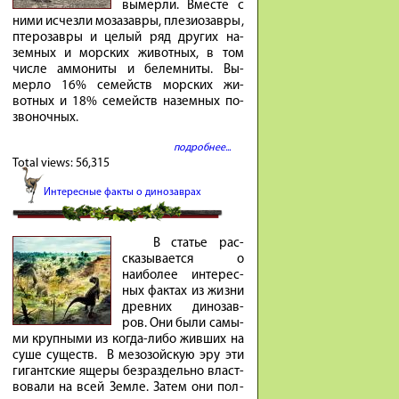
вы­мерли. Вместе с
ними ис­чезли мо­за­завры, пле­зио­завры,
птеро­завры и це­лый ряд других на­
земных и мор­ских жи­вотных, в том
числе ам­мо­ниты и бе­лем­ниты. Вы­
мерло 16% се­мейств мор­ских жи­
вотных и 18% се­мейств на­земных по­
зво­ночных.
подробнее...
Total views:
56,315
Интересные факты о динозаврах
В ста­тье рас­
ска­зы­ва­ется о
наибо­лее инте­рес­
ных фак­тах из жиз­ни
древ­них ди­но­зав­
ров. Они бы­ли са­мы­
ми круп­ны­ми из ко­гда-либо жив­ших на
су­ше су­ществ. В ме­зо­зой­скую эру эти
ги­гант­ские яще­ры без­раз­дель­но власт­
во­ва­ли на всей Зем­ле. За­тем они пол­