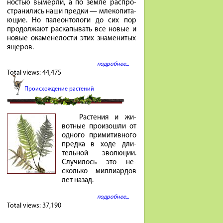
но­стью вы­мер­ли, а по зем­ле рас­про­
стра­ни­лись на­ши пред­ки — мле­ко­пи­та­
ю­щие. Но па­ле­он­то­ло­ги до сих пор
про­дол­жа­ют рас­ка­пы­вать все но­вые и
но­вые ока­мене­ло­сти этих зна­ме­ни­тых
яще­ров.
подробнее...
Total views:
44,475
Происхождение растений
Расте­ния и жи­
вотные про­изошли от
од­ного при­ми­тив­ного
предка в ходе дли­
тель­ной эволю­ции.
Случи­лось это не­
сколько милли­ар­дов
лет на­зад.
подробнее...
Total views:
37,190