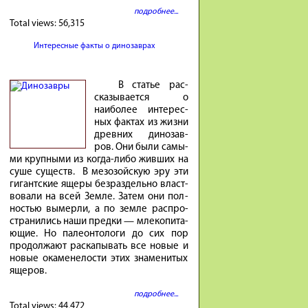
подробнее...
Total views:
56,315
Интересные факты о динозаврах
В ста­тье рас­
ска­зы­ва­ется о
наибо­лее инте­рес­
ных фак­тах из жиз­ни
древ­них ди­но­зав­
ров. Они бы­ли са­мы­
ми круп­ны­ми из ко­гда-либо жив­ших на
су­ше су­ществ. В ме­зо­зой­скую эру эти
ги­гант­ские яще­ры без­раз­дель­но власт­
во­ва­ли на всей Зем­ле. За­тем они пол­
но­стью вы­мер­ли, а по зем­ле рас­про­
стра­ни­лись на­ши пред­ки — мле­ко­пи­та­
ю­щие. Но па­ле­он­то­ло­ги до сих пор
про­дол­жа­ют рас­ка­пы­вать все но­вые и
но­вые ока­мене­ло­сти этих зна­ме­ни­тых
яще­ров.
подробнее...
Total views:
44,472