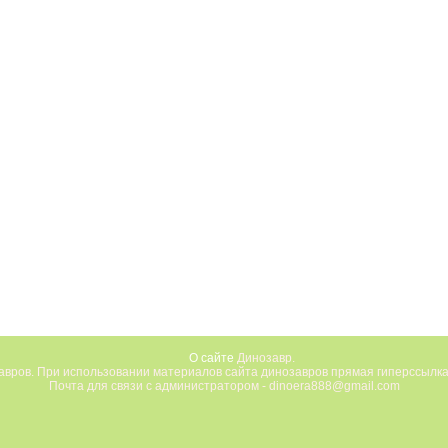
О сайте
Динозавр.
вров. При использовании материалов сайта динозавров прямая гиперссылка
Почта для связи с администратором - dinoera888@gmail.com