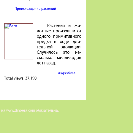
Происхождение растений
Расте­ния и жи­
вотные про­изошли от
од­ного при­ми­тив­ного
предка в ходе дли­
тель­ной эволю­ции.
Случи­лось это не­
сколько милли­ар­дов
лет на­зад.
подробнее...
Total views:
37,190
 на www.dinoera.com обязательна.