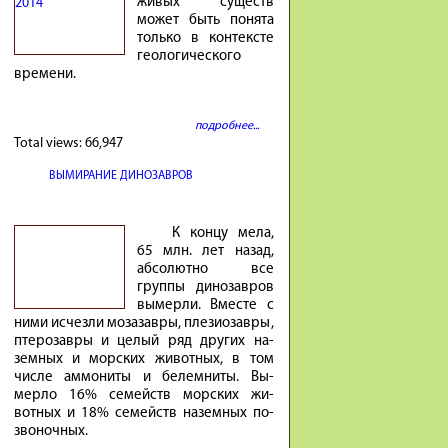
живых существ
может быть понята
только в контексте
геологического
времени.
подробнее...
Total views:
66,947
ВЫМИРАНИЕ ДИНОЗАВРОВ
К концу мела,
65 млн. лет на­зад,
аб­со­лютно все
группы ди­но­завров
вы­мерли. Вместе с
ними ис­чезли мо­за­завры, пле­зио­завры,
птеро­завры и це­лый ряд других на­
земных и мор­ских жи­вотных, в том
числе ам­мо­ниты и бе­лем­ниты. Вы­
мерло 16% се­мейств мор­ских жи­
вотных и 18% се­мейств на­земных по­
зво­ночных.