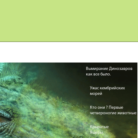
Карта сайта
Дино Игры
Вымирание Динозавров
как все было.
Ужас кембрийских
морей
Кто они ? Первые
четвероногие животные
Крылатые
Ящеры