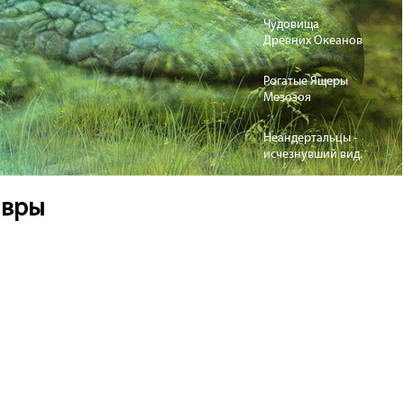
Чудовища
Древних Океанов
Рогатые Ящеры
Мезозоя
Неандертальцы -
исчезнувший вид.
авры