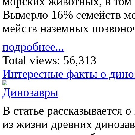
мор­ских жи­вотных, в том 
Вы­мерло 16% се­мейств мо
мейств на­земных по­зво­н
подробнее...
Total views:
56,313
Интересные факты о дино
В ста­тье рас­ска­зы­ва­ется 
из жиз­ни древ­них ди­но­за