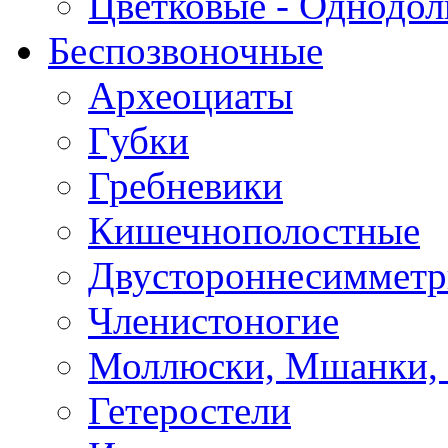
Цветковые - Однодо
Беспозвоночные
Археоциаты
Губки
Гребневики
Кишечнополостные
Двустороннесиммет
Членистоногие
Моллюски, Мшанки,
Гетеростели