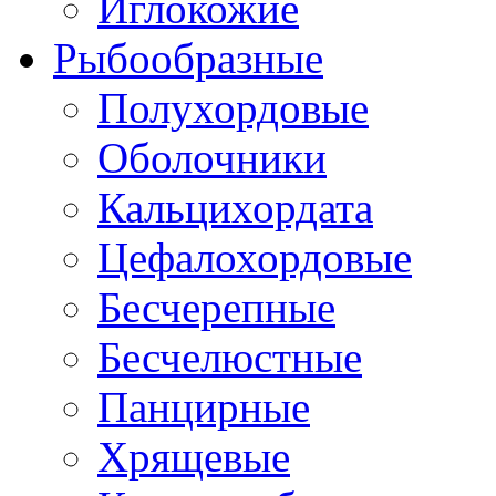
Иглокожие
Рыбообразные
Полухордовые
Оболочники
Кальцихордата
Цефалохордовые
Бесчерепные
Бесчелюстные
Панцирные
Хрящевые