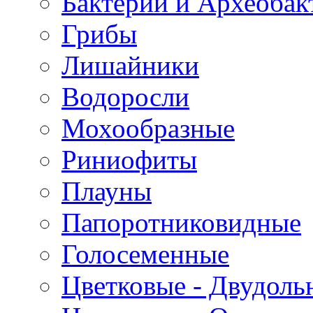
Бактерии и Археобак
Грибы
Лишайники
Водоросли
Мохообразные
Риниофиты
Плауны
Папоротниковидные
Голосеменные
Цветковые - Двудоль