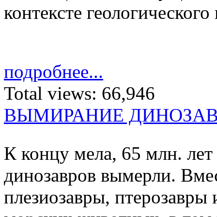
контексте геологического
подробнее...
Total views:
66,946
ВЫМИРАНИЕ ДИНОЗА
К концу мела, 65 млн. лет 
ди­но­завров вы­мерли. Вмес
пле­зио­завры, птеро­завры