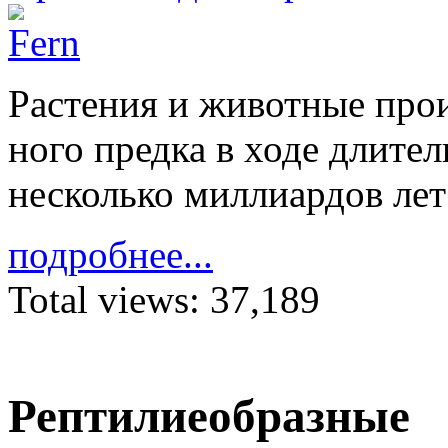
Расте­ния и жи­вотные про­
ного предка в ходе дли­тел
не­сколько милли­ар­дов лет 
подробнее...
Total views:
37,189
Рептилиеобразные