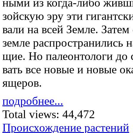
ны­ми из ко­гда-либо жив­ш
зой­скую эру эти ги­гант­ски
ва­ли на всей Зем­ле. За­тем
зем­ле рас­про­стра­ни­лись 
щие. Но па­ле­он­то­ло­ги до
вать все но­вые и но­вые ока
яще­ров.
подробнее...
Total views:
44,472
Происхождение растений