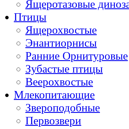
Ящеротазовые диноз
Птицы
Ящерохвостые
Энантиорнисы
Ранние Орнитуровые
Зубастые птицы
Веерохвостые
Млекопитающие
Звероподобные
Первозвери