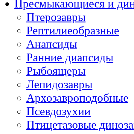
Пресмыкающиеся и ди
Птерозавры
Рептилиеобразные
Анапсиды
Ранние диапсиды
Рыбоящеры
Лепидозавры
Архозавроподобные
Псевдозухии
Птицетазовые диноз