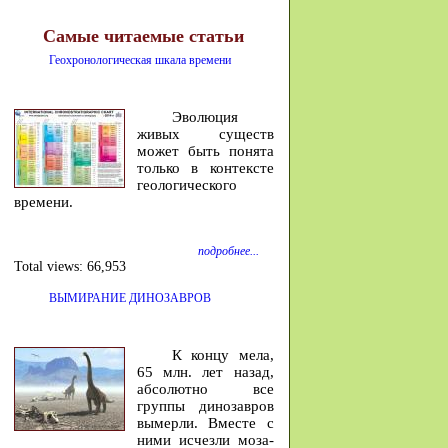
Самые читаемые статьи
Геохронологическая шкала времени
Эволюция
живых существ
может быть понята
только в контексте
геологического
времени.
подробнее...
Total views:
66,953
ВЫМИРАНИЕ ДИНОЗАВРОВ
К концу мела,
65 млн. лет на­зад,
аб­со­лютно все
группы ди­но­завров
вы­мерли. Вместе с
ними ис­чезли мо­за­