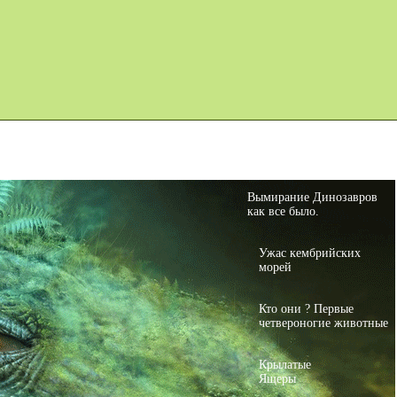
Карта сайта
Дино Игры
Вымирание Динозавров
как все было.
Ужас кембрийских
морей
Кто они ? Первые
четвероногие животные
Крылатые
Ящеры