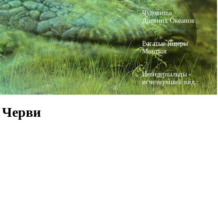
Чудовища
Древних Океанов
Рогатые Ящеры
Мезозоя
Неандертальцы -
исчезнувший вид.
 Черви