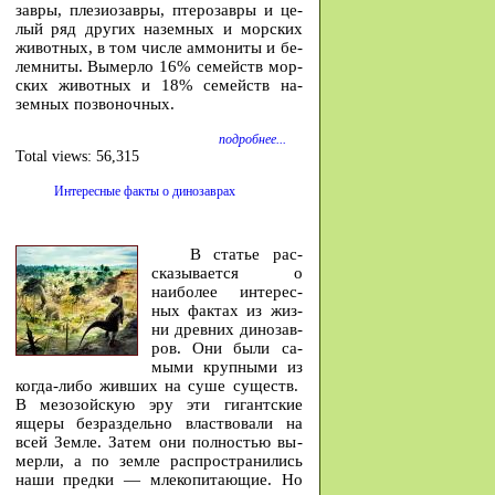
завры, пле­зио­завры, птеро­завры и це­
лый ряд других на­земных и мор­ских
жи­вотных, в том числе ам­мо­ниты и бе­
лем­ниты. Вы­мерло 16% се­мейств мор­
ских жи­вотных и 18% се­мейств на­
земных по­зво­ночных.
подробнее...
Total views:
56,315
Интересные факты о динозаврах
В ста­тье рас­
ска­зы­ва­ется о
наибо­лее инте­рес­
ных фак­тах из жиз­
ни древ­них ди­но­зав­
ров. Они бы­ли са­
мы­ми круп­ны­ми из
ко­гда-либо жив­ших на су­ше су­ществ.
В ме­зо­зой­скую эру эти ги­гант­ские
яще­ры без­раз­дель­но власт­во­ва­ли на
всей Зем­ле. За­тем они пол­но­стью вы­
мер­ли, а по зем­ле рас­про­стра­ни­лись
на­ши пред­ки — мле­ко­пи­та­ю­щие. Но