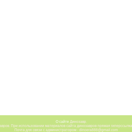
О сайте
Динозавр.
вров. При использовании материалов сайта динозавров прямая гиперссылка
Почта для связи с администратором - dinoera888@gmail.com