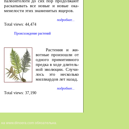
па­ле­он­то­ло­ги до сих пор про­дол­жа­ют
рас­ка­пы­вать все но­вые и но­вые ока­
мене­ло­сти этих зна­ме­ни­тых яще­ров.
подробнее...
Total views:
44,474
Происхождение растений
Расте­ния и жи­
вотные про­изошли от
од­ного при­ми­тив­ного
предка в ходе дли­тель­
ной эволю­ции. Случи­
лось это не­сколько
милли­ар­дов лет на­зад.
подробнее...
Total views:
37,190
 на www.dinoera.com обязательна.