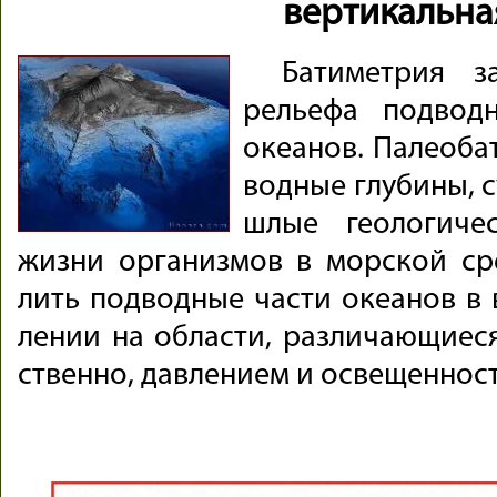
вертикальна
Ба­ти­мет­рия за
рель­ефа под­вод
океа­нов. Па­лео­ба
вод­ные глу­бины, с
шлые гео­ло­ги­че
жизни ор­га­низ­мов в мор­ской сре
лить под­вод­ные части океа­нов в в
ле­нии на об­ласти, раз­ли­чаю­щиеся 
ст­венно, дав­ле­нием и ос­ве­щен­но­с