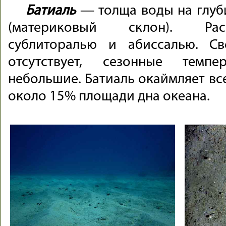
Батиаль
— толща воды на глуби
(материковый склон). Рас
сублиторалью и абиссалью. С
отсутствует, сезонные темпе
небольшие. Батиаль окаймляет вс
около 15% площади дна океана.