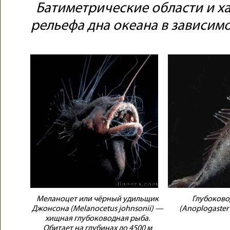
Батиметрические области и х
рельефа дна океана в зависимо
Меланоцет или чёрный удильщик
Глубоково
Джонсона (Melanocetus johnsonii) —
(Anoplogaster 
хищная глубоководная рыба.
Обитает на глубинах до 4500 м