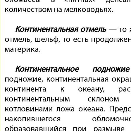
биомассы в «пятнах» денс
количеством на мелководьях.
Континентальная отмель
— то ж
отмель, шельф, то есть продолже
материка.
Континентальное подножие
подножие, континентальная окраи
континента к океану, рас
континентальным склоном
котловинами ложа океана. Пред
накопившегося обломоч
образовавшийся при размыве 