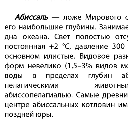
Абиссаль
— ложе Мирового ок
его наибольшие глубины. Занима
дна океана. Свет полостью отсу
постоянная +2 °С, давление 300
основном илистые. Видовое раз
форм невелико (1,5–3% видов м
воды в пределах глубин аби
пелагическими животн
абиссопелагиалью. Самые древн
центре абиссальных котловин им
поздней юры.