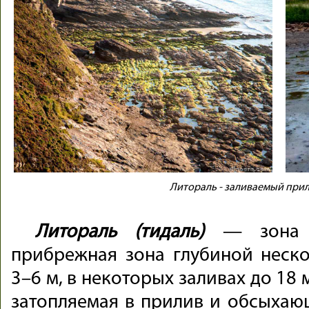
Литораль - заливаемый прил
Литораль (тидаль)
— зона п
прибрежная зона глубиной неск
3–6 м, в некоторых заливах до 18 м
затопляемая в прилив и обсыхающ