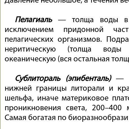
Давление небольшое, а течения ве
Пелагиаль
— толща воды в 
исключением придонной част
пелагических организмов. Подра
неритическую (толща вод
океаническую (вся остальная толщ
Сублитораль (эпибенталь)
— з
нижней границы литорали и кра
шельфа, иначе материковое пла
проникновения света, 200–400 
Самая богатая по биоразнообрази