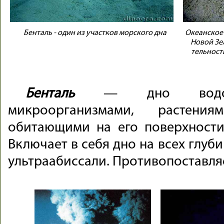
Бенталь - один из участков морского дна
Океан­ское 
Но­вой Зе
тель­но­с
Бенталь
— дно водоёмо
микроорганизмами, растен
обитающими на его поверхности
Включает в себя дно на всех глуб
ультраабиссали. Противопоставляе