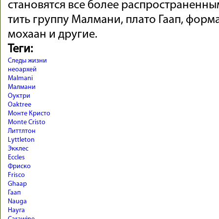
ста­но­вятся все бо­лее рас­про­странен­н
тить группу Малмани, плато Гаап, форма­ц
мо­хаан и дру­гие.
Теги:
Следы жизни
неоархей
Malmani
Малмани
Оуктри
Oaktree
Монте Кристо
Monte Cristo
Литтлтон
Lyttleton
Экклес
Eccles
Фриско
Frisco
Ghaap
Гаап
Nauga
Науга