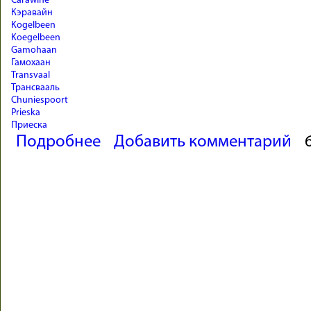
Carawine
Кэравайн
Kogelbeen
Koegelbeen
Gamohaan
Гамохаан
Transvaal
Трансвааль
Chuniespoort
Prieska
Приеска
о Древнейшие следы жизни. Неоархей – 4/4
Подробнее
Добавить комментарий