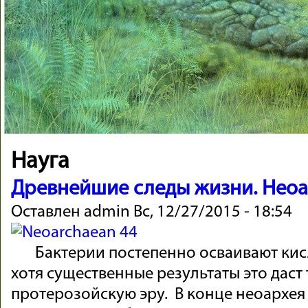
Науга
Древнейшие следы жизни. Неоа
Оставлен
admin
Вс, 12/27/2015 - 18:54
Бак­те­рии по­сте­пенно ос­ваи­вают ки­с
хотя су­ще­ст­вен­ные ре­зультаты это дас
про­те­ро­зой­скую эру. В конце не­оар­хе