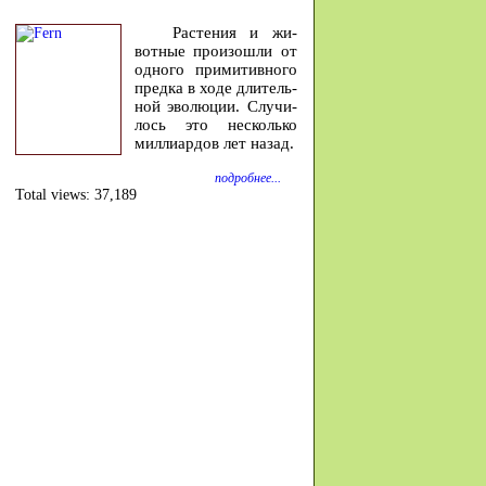
Расте­ния и жи­
вотные про­изошли от
од­ного при­ми­тив­ного
предка в ходе дли­тель­
ной эволю­ции. Случи­
лось это не­сколько
милли­ар­дов лет на­зад.
подробнее...
Total views:
37,189