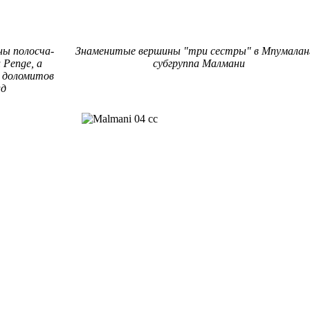
ы по­лос­ча­
Знаменитые вершины "три сестры" в Мпумалан
 Penge, а
субгруппа Малмани
до­ло­ми­тов
лд