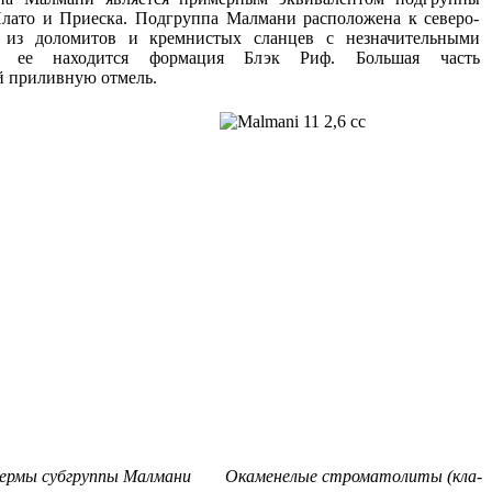
Плато и Приеска. Подгруппа Малмани расположена к северо-
т из доломитов и кремнистых сланцев с незначительными
е ее находится формация Блэк Риф. Большая часть
й приливную отмель.
ермы субгруппы Малмани
Окаме­не­лые строма­то­литы (кла­