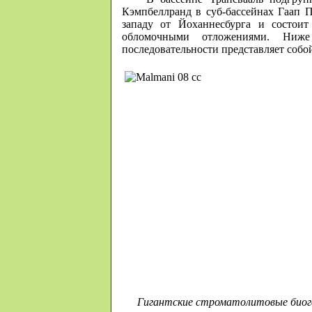
Кэмпбеллранд в суб-бассейнах Гаап 
западу от Йоханнесбурга и состои
обломочными отложениями. Ниж
последовательности представляет собо
Гигантские строматолитовые биог