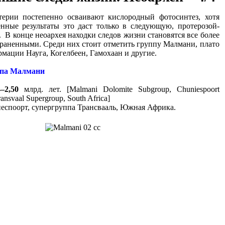
те­рии по­сте­пенно ос­ваи­вают ки­сло­род­ный фо­то­син­тез, хотя
вен­ные ре­зультаты это даст только в сле­дующую, про­те­ро­зой­
 В конце не­оар­хея на­ходки сле­дов жизни ста­но­вятся все бо­лее
странен­ными. Среди них стоит от­ме­тить группу Малмани, плато
ма­ции Науга, Ко­гел­беен, Га­мо­хаан и дру­гие.
па Малмани
4–2,50
млрд. лет. [Malmani Dolomite Subgroup, Chuniespoort
ansvaal Supergroup, South Africa]
еспоорт, супергруппа Трансвааль, Южная Африка.