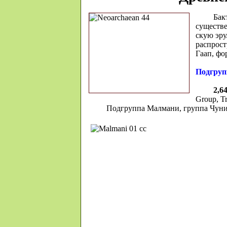
Бак­
су­ще­ст­
скую эру.
рас­про­
Гаап, фор
Подгруп
2,6
Group, Tr
Подгруппа Малмани, группа Чуни