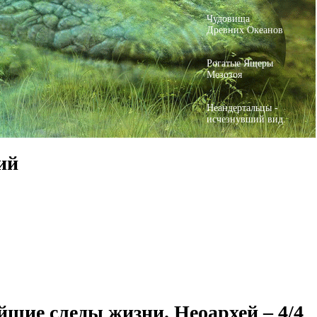
Чудовища
Древних Океанов
Рогатые Ящеры
Мезозоя
Неандертальцы -
исчезнувший вид.
ий
йшие следы жизни. Неоархей – 4/4