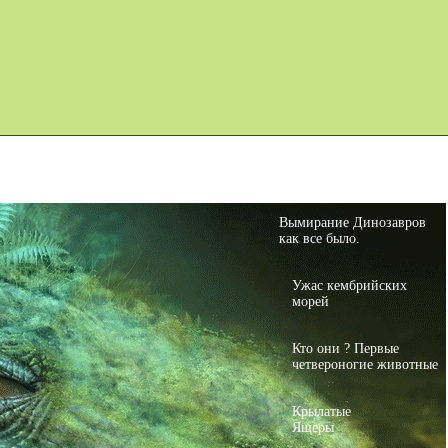
Карта сайта
Дино Игры
Вымирание Динозавров
как все было.
Ужас кембрийских
морей
Кто они ? Первые
четвероногие животные
Крылатые
Ящеры