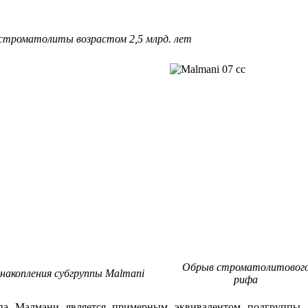
строматолиты возрастом 2,5 млрд. лет
Обрыв строматолитовог
накопления субгруппы Malmani
рифа
ппа Малмани является примерным эквивалентом подгруппы