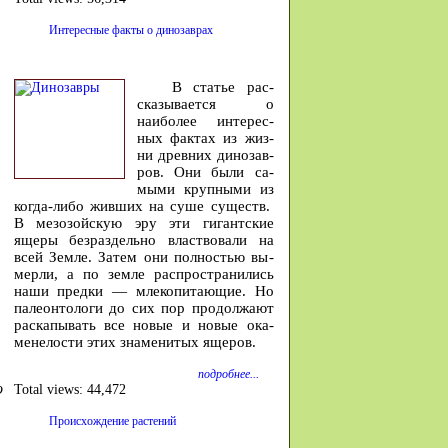
Интересные факты о динозаврах
В ста­тье рас­
ска­зы­ва­ется о
наибо­лее инте­рес­
ных фак­тах из жиз­
ни древ­них ди­но­зав­
ров. Они бы­ли са­
мы­ми круп­ны­ми из
ко­гда-либо жив­ших на су­ше су­ществ.
В ме­зо­зой­скую эру эти ги­гант­ские
яще­ры без­раз­дель­но власт­во­ва­ли на
всей Зем­ле. За­тем они пол­но­стью вы­
мер­ли, а по зем­ле рас­про­стра­ни­лись
на­ши пред­ки — мле­ко­пи­та­ю­щие. Но
па­ле­он­то­ло­ги до сих пор про­дол­жа­ют
рас­ка­пы­вать все но­вые и но­вые ока­
мене­ло­сти этих зна­ме­ни­тых яще­ров.
подробнее...
о
Total views:
44,472
Происхождение растений