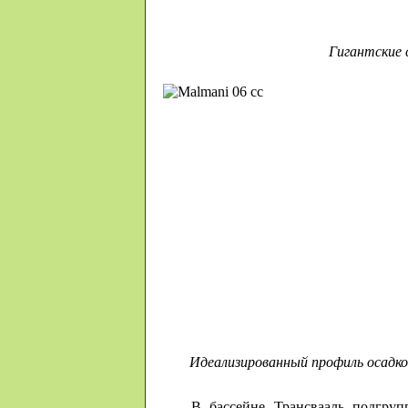
Гигантские 
Идеализированный профиль осадко
В бассейне Трансвааль подгру