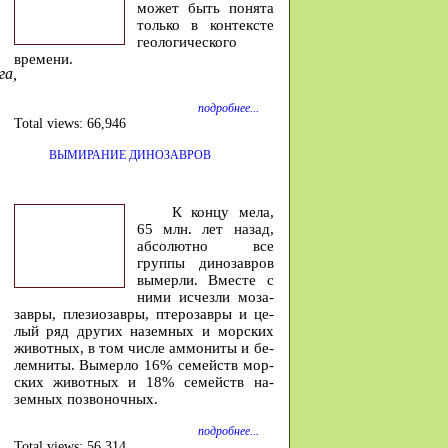
может быть понята
только в контексте
геологического
времени.
га,
подробнее...
Total views:
66,946
ВЫМИРАНИЕ ДИНОЗАВРОВ
К концу мела,
65 млн. лет на­зад,
аб­со­лютно все
группы ди­но­завров
вы­мерли. Вместе с
ними ис­чезли мо­за­
завры, пле­зио­завры, птеро­завры и це­
лый ряд других на­земных и мор­ских
жи­вотных, в том числе ам­мо­ниты и бе­
лем­ниты. Вы­мерло 16% се­мейств мор­
ских жи­вотных и 18% се­мейств на­
земных по­зво­ночных.
подробнее...
Total views:
56,314