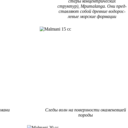
стеры кон­цен­три­че­ских
структур), Mpumalanga. Они пред­
ставляют со­бой древние во­до­рос­
ле­вые мор­ские форма­ции
лмани
Следы волн на поверхности окаменевшей
породы