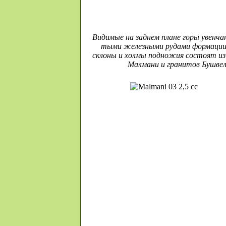
Ви­ди­мые на зад­нем плане горы увенчан
тыми же­лез­ными ру­дами форма­ции
склоны и холмы под­но­жия со­стоят из 
Малмани и гра­ни­тов Бушве