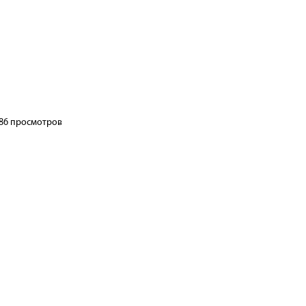
архей – 4/4
86 просмотров