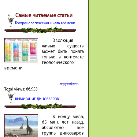
Самые читаемые статьи
Геохронологическая шкала времени
Эволюция
живых существ
может быть понята
только в контексте
геологического
времени.
подробнее...
Total views:
66,953
ВЫМИРАНИЕ ДИНОЗАВРОВ
К концу мела,
65 млн. лет на­зад,
аб­со­лютно все
группы ди­но­завров