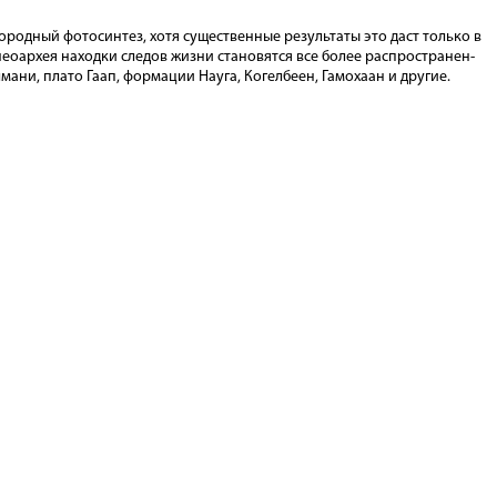
о­род­ный фо­то­син­тез, хотя су­ще­ст­вен­ные ре­зультаты это даст только в
­оар­хея на­ходки сле­дов жизни ста­но­вятся все бо­лее рас­про­странен­
ни, плато Гаап, форма­ции Науга, Ко­гел­беен, Га­мо­хаан и дру­гие.