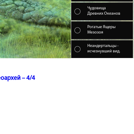
Чудовища
Древних Океанов
Рогатые Ящеры
Мезозоя
Неандертальцы -
исчезнувший вид.
оархей – 4/4