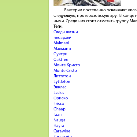
Бак­те­рии по­сте­пенно ос­ваи­вают ки­сл
сле­дующую, про­те­ро­зой­скую эру. В конце не
ными. Среди них стоит от­ме­тить группу Малма
Теги:
Следы жизни
неоархей
Malmani
Малмани
Оуктри
Oaktree
Монте Кристо
Monte Cristo
Литтлтон
Lyttleton
Экклес
Eccles
Фриско
Frisco
Ghaap
Гаап
Nauga
Науга
Carawine
Кэравайн