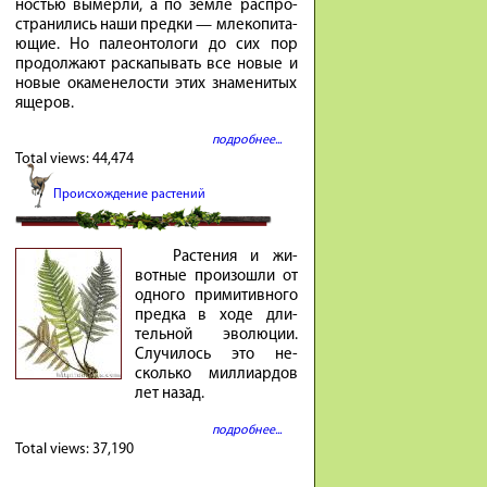
но­стью вы­мер­ли, а по зем­ле рас­про­
стра­ни­лись на­ши пред­ки — мле­ко­пи­та­
ю­щие. Но па­ле­он­то­ло­ги до сих пор
про­дол­жа­ют рас­ка­пы­вать все но­вые и
но­вые ока­мене­ло­сти этих зна­ме­ни­тых
яще­ров.
подробнее...
Total views:
44,474
Происхождение растений
Расте­ния и жи­
вотные про­изошли от
од­ного при­ми­тив­ного
предка в ходе дли­
тель­ной эволю­ции.
Случи­лось это не­
сколько милли­ар­дов
лет на­зад.
подробнее...
Total views:
37,190