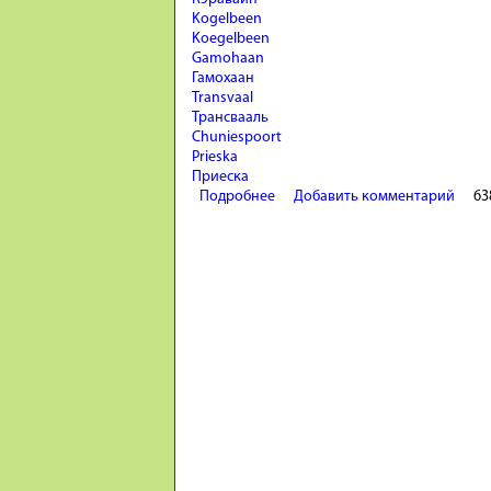
Kogelbeen
Koegelbeen
Gamohaan
Гамохаан
Transvaal
Трансвааль
Chuniespoort
Prieska
Приеска
Подробнее
о Древнейшие следы жизни. Нео
Добавить комментарий
63