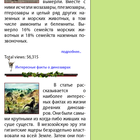
вы­мерли. Вместе с
ними ис­чезли мо­за­завры, пле­зио­завры,
птеро­завры и це­лый ряд других на­
земных и мор­ских жи­вотных, в том
числе ам­мо­ниты и бе­лем­ниты. Вы­
мерло 16% се­мейств мор­ских жи­
вотных и 18% се­мейств на­земных по­
зво­ночных.
подробнее...
Total views:
56,315
Интересные факты о динозаврах
В ста­тье рас­
ска­зы­ва­ется о
наибо­лее инте­рес­
ных фак­тах из жиз­ни
древ­них ди­но­зав­
ров. Они бы­ли са­мы­
ми круп­ны­ми из ко­гда-либо жив­ших на
су­ше су­ществ. В ме­зо­зой­скую эру эти
ги­гант­ские яще­ры без­раз­дель­но власт­
во­ва­ли на всей Зем­ле. За­тем они пол­