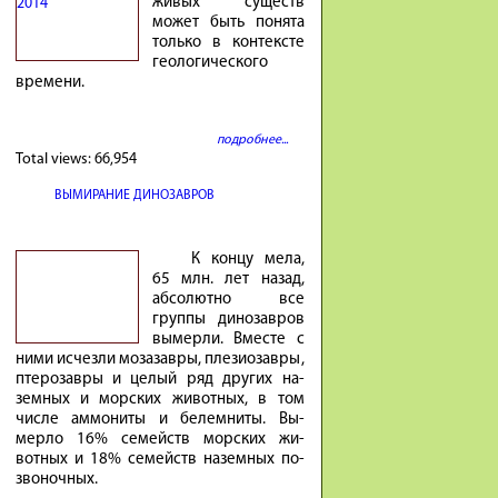
живых существ
может быть понята
только в контексте
геологического
времени.
подробнее...
Total views:
66,954
ВЫМИРАНИЕ ДИНОЗАВРОВ
К концу мела,
65 млн. лет на­зад,
аб­со­лютно все
группы ди­но­завров
вы­мерли. Вместе с
ними ис­чезли мо­за­завры, пле­зио­завры,
птеро­завры и це­лый ряд других на­
земных и мор­ских жи­вотных, в том
числе ам­мо­ниты и бе­лем­ниты. Вы­
мерло 16% се­мейств мор­ских жи­
вотных и 18% се­мейств на­земных по­
зво­ночных.