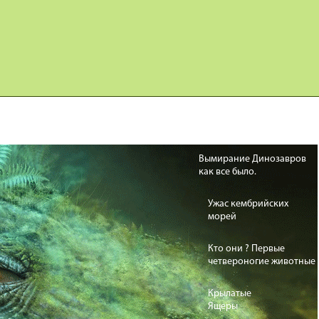
Карта сайта
Дино Игры
Вымирание Динозавров
как все было.
Ужас кембрийских
морей
Кто они ? Первые
четвероногие животные
Крылатые
Ящеры