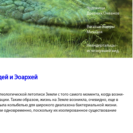
Чудовища
Древних Океанов
Рогатые Ящеры
Мезозоя
Неандертальцы -
исчезнувший вид.
дей и Эоархей
геологической летописи Земли с того самого момента, когда возни­
а­ции. Таким обра­зом, жизнь на Земле возникла, очевидно, еще в
 была колыбелью для широкого диапазона бактериальной жизни.
кли одновременно, поскольку их изолированное существование