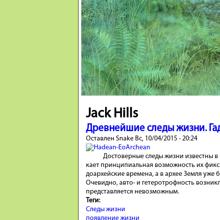
Jack Hills
Древнейшие следы жизни. Га
Оставлен
Snake
Вс, 10/04/2015 - 20:24
Достоверные сле­ды жизни известны в 
кает принци­пиаль­ная возмож­ность их фикс
доархейские времена, а в архее Земля уже
Очевидно, авто- и гетеротрофность возни
представляется невозможным.
Теги:
Следы жизни
появление жизни