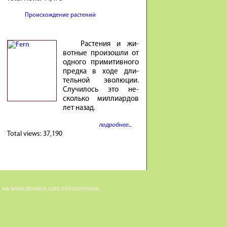
Происхождение растений
Расте­ния и жи­
вотные про­изошли от
од­ного при­ми­тив­ного
предка в ходе дли­
тель­ной эволю­ции.
Случи­лось это не­
сколько милли­ар­дов
лет на­зад.
подробнее...
Total views:
37,190
 на www.dinoera.com обязательна.