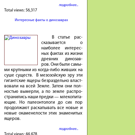
подробнее...
Total views:
56,317
Интересные факты о динозаврах
В ста­тье рас­
ска­зы­ва­ется о
наибо­лее инте­рес­
ных фак­тах из жиз­ни
древ­них ди­но­зав­
ров. Они бы­ли са­мы­
ми круп­ны­ми из ко­гда-либо жив­ших на
су­ше су­ществ. В ме­зо­зой­скую эру эти
ги­гант­ские яще­ры без­раз­дель­но власт­
во­ва­ли на всей Зем­ле. За­тем они пол­
но­стью вы­мер­ли, а по зем­ле рас­про­
стра­ни­лись на­ши пред­ки — мле­ко­пи­та­
ю­щие. Но па­ле­он­то­ло­ги до сих пор
про­дол­жа­ют рас­ка­пы­вать все но­вые и
но­вые ока­мене­ло­сти этих зна­ме­ни­тых
яще­ров.
подробнее...
Total views:
44,478