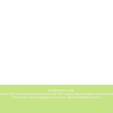
О сайте
Динозавр.
вров. При использовании материалов сайта динозавров прямая гиперссылка
Почта для связи с администратором - dinoera888@gmail.com