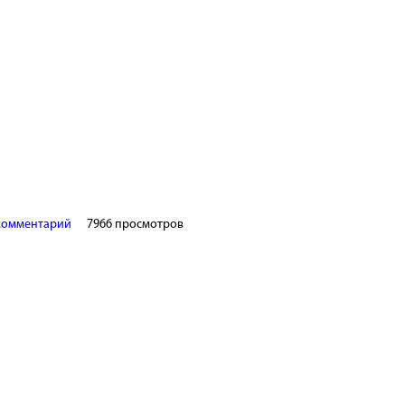
ей и Эоархей
комментарий
7966 просмотров