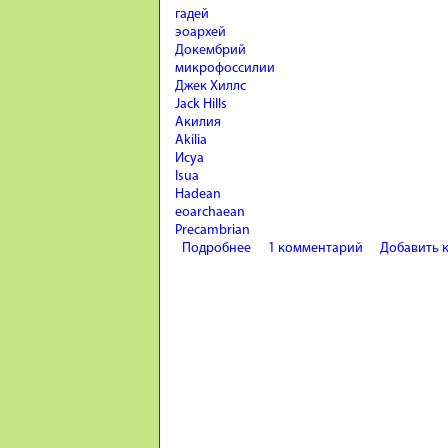
гадей
эоархей
Докембрий
микрофоссилии
Джек Хиллс
Jack Hills
Акилия
Akilia
Исуа
Isua
Hadean
eoarchaean
Precambrian
Подробнее
о Древнейшие следы жизни. Гад
1 комментарий
Добавить 