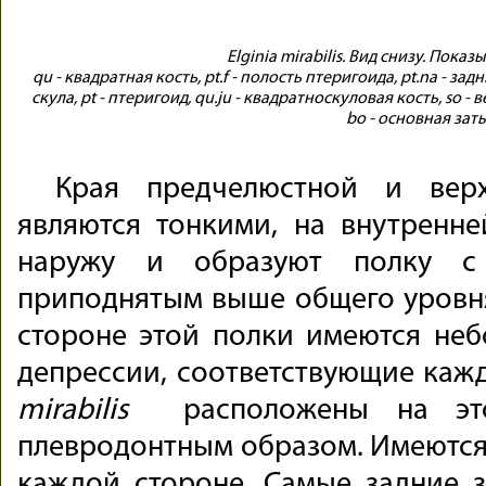
Elginia mirabilis. Вид снизу. Пок
qu - квадратная кость, pt.f - полость птеригоида, pt.na - задн
скула, pt - птеригоид, qu.ju - квадратноскуловая кость, so -
bo - основная зат
Края предчелюстной и верх
являются тонкими, на внутренн
наружу и образуют полку с 
приподнятым выше общего уровня
стороне этой полки имеются не
депрессии, соответствующие каж
mirabilis
расположены на эт
плевродонтным образом. Имеются 
каждой стороне. Самые задние 