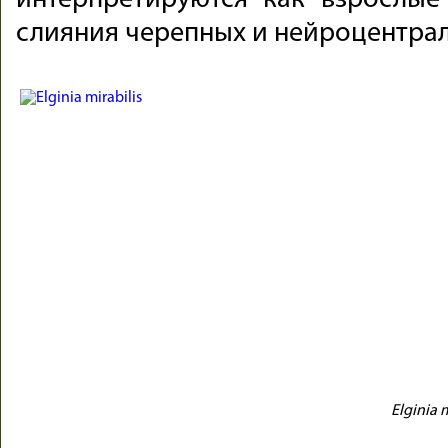
интерпретируются как взрослые
слияния черепных и нейроцентра
Elginia m