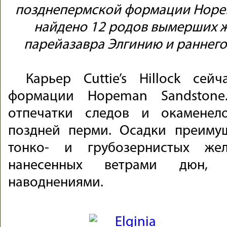
позднепермской формации Hopem
найдено 12 родов вымерших 
парейазавра Элгинию и раннего
Карьер Cuttie’s Hillock сей
формации Hopeman Sandstone
отпечатки следов и окаменел
поздней перми. Осадки преимущ
тонко- и грубозернистых жел
нанесенных ветрами дюн, 
наводнениями.