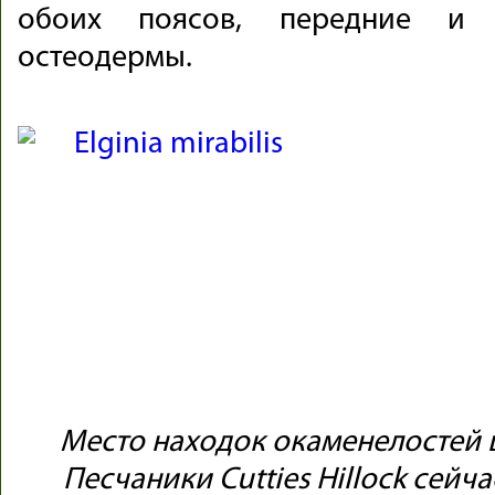
обоих поясов, передние и з
остеодермы.
Место находок окаменелостей 
Песчаники Cutties Hillock сейч