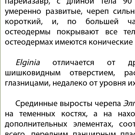
парейазавр, с длиной тела 9
умеренно развитые, череп силь
короткий, и, по большей ча
остеодермы покрывают все те
остеодермах имеются конические
Elginia
отличается от д
шишковидным отверстием, ра
глазницами, недалеко от уровня и
Срединные выросты черепа
Эл
на теменных костях, а на нах
дополнительных элементах, соо
всего, передним панцирным пла