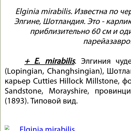
Elginia
mirabilis. Известна по ч
Элгине, Шотландия. Это - карл
приблизительно 60 см и од
парейазавро
+ E. mirabilis
. Элгиния чуд
(Lopingian, Changhsingian), Шотл
карьер Cutties Hillock Millstone, ф
Sandstone, Morayshire, провинц
(1893). Типовой вид.