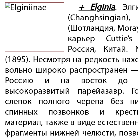
+ Elginia
. Элг
(Changhsingian
(Шотландия, Moray
карьер Cuttie’s
Россия, Китай. 
(1895). Не­смот­ря на ред­кость на­
воль­но ши­ро­ко рас­про­стра­нен 
Рос­сию и на во­сток до 
высокоразвитый парейазавр. Го
слепок полного черепа без н
спинных позвонков и крестц
материал, также в виде естествен
фрагменты нижней челюсти, позво