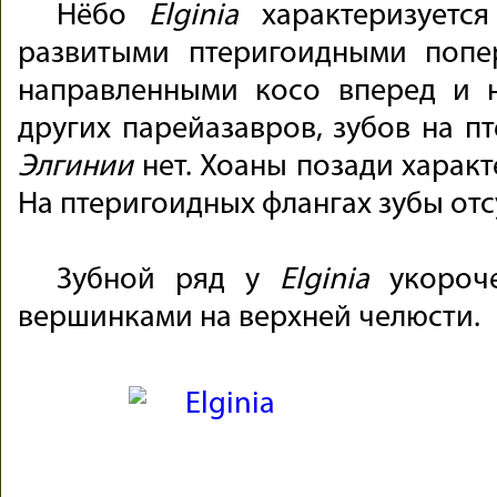
Нёбо
Elginia
характеризуется
развитыми птеригоидными попе
направленными косо вперед и н
других парейазавров, зубов на п
Элгинии
нет. Хоаны позади характ
На птеригоидных флангах зубы отс
Зубной ряд у
Elginia
укороче
вершинками на верхней челюсти.