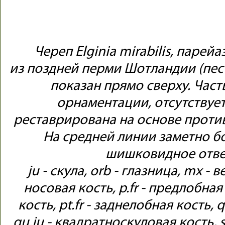
Череп Elginia mirabilis, парей
из поздней перми Шотландии (пес
показан прямо сверху. Част
орнаментации, отсутствует
реставрирована на основе прот
На средней линии заметно б
шишковидное отве
ju - скула, orb - глазница, mx - 
носовая кость, p.fr - предлобная
кость, pt.fr - заднелобная кость, 
qu.ju - квадратноскуловая кость, 