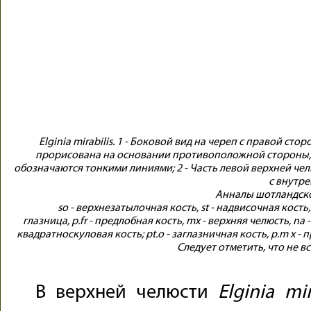
Elginia mirabilis. 1 - Боковой вид на череп с правой ст
прорисована на основании противоположной стороны, 
обозначаются тонкими линиями; 2 - Часть левой верхней челюс
с внутр
Анналы шотландско
so - верхнезатылочная кость, st - надвисочная кость, q
глазница, p.fr - предлобная кость, mx - верхняя челюсть, na -
квадратноскуловая кость; pt.o - заглазничная кость, p.m x - п
Следует отметить, что не в
В верхней челюсти
Elginia
mi