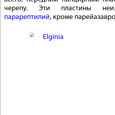
черепу. Эти пластины неи
парарептилий
, кроме парейазавро