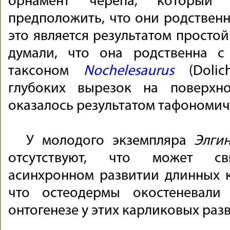
орнамент черепа, который 
предположить, что они родственн
это является результатом простой
думали, что она родственна 
таксоном
Nochelesaurus
(Dolich
глубоких вырезок на поверхн
оказалось результатом тафономич
У молодого экземпляра
Элги
отсутствуют, что может сви
асинхронном развитии длинных к
что остеодермы окостеневали
онтогенезе у этих карликовых раз