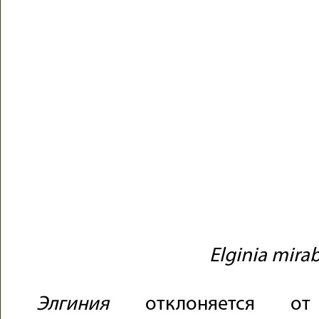
Elginia mirab
Элгиния
отклоняется от