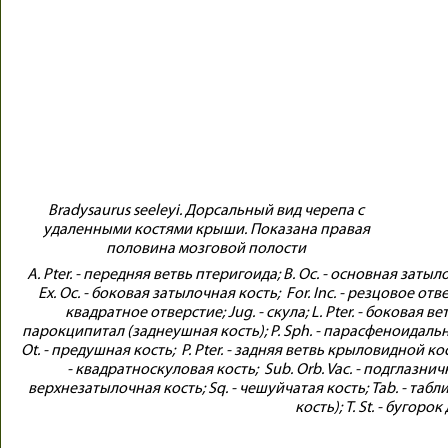
Bradysaurus seeleyi. Дорсальный вид черепа с
удаленными костями крыши. Показана правая
половина мозговой полости
A. Pter. - передняя ветвь птеригоида; B. Oc. - основная заты
Ex. Oc. - боковая затылочная кость; For. Inc. - резцовое от
квадратное отверстие; Jug. - скула; L. Pter. - боковая вет
парокципитал (заднеушная кость); P. Sph. - парасфеноидальный
Ot. - предушная кость; P. Pter. - задняя ветвь крыловидной кост
- квадратноскуловая кость; Sub. Orb. Vac. - подглазничн
верхнезатылочная кость; Sq. - чешуйчатая кость; Tab. - таб
кость); T. St. - бугор