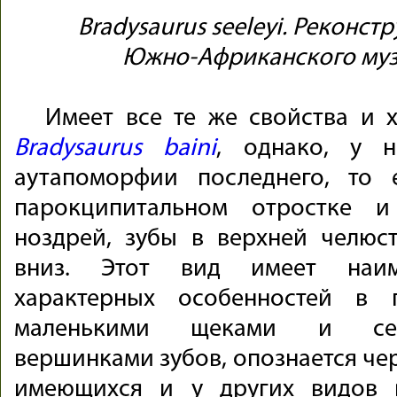
Bradysaurus seeleyi. Реконст
Южно-Африканского муз
Имеет все те же свойства и х
Bradysaurus baini
, однако, у н
аутапоморфии последнего, то 
парокципитальном отростке и
ноздрей, зубы в верхней челюс
вниз. Этот вид имеет наим
характерных особенностей в 
маленькими щеками и сем
вершинками зубов, опознается чер
имеющихся и у других видов в