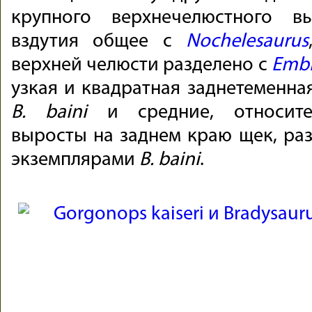
крупного верхнечелюстного в
вздутия общее с
Nochelesaurus
верхней челюсти разделено с
Embr
узкая и квадратная заднетеменная
B. baini
и средние, относите
выросты на заднем краю щек, ра
экземплярами
B. baini
.