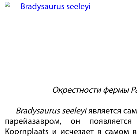
Окрестности фермы Pa
Bradysaurus seeleyi
является са
парейазавром, он появляетс
Koornplaats и исчезает в самом в