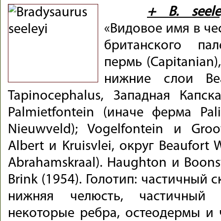
+ B. seele
«Видовое имя в чес
британского пал
пермь (Capitanian
нижние слои Bea
Tapinocephalus, Западная Капс
Palmietfontein (иначе ферма Pal
Nieuwveld); Vogelfontein и Groot
Albert и Kruisvlei, округ Beaufort
Abrahamskraal). Haughton и Boons
Brink (1954). Голотип: частичный 
нижняя челюсть, частичный 
некоторые ребра, остеодермы и ч