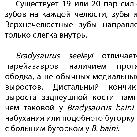
Существует 19 или 20 пар си
зубов на каждой челюсти, зубы 
Верхнечелюстные зубы направ
только слегка внутрь.
Bradysaurus seeleyi
отличает
парейазавров наличием прот
ободка, а не обычных медиальны
выростов. Дистальный кончик
выроста заднеушной кости намн
чем таковой у
Bradysaurus baini
набухания или подобного бугорку
с большим бугорком у
B. baini
.