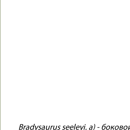
Bradysaurus seeleyi. a) - боков