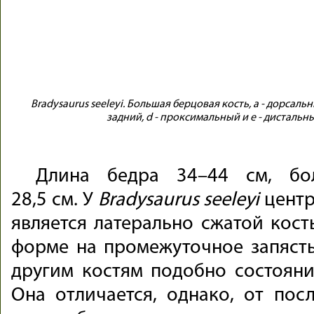
Bradysaurus seeleyi. Большая берцовая кость, a - дорсальны
задний, d - проксимальный и e - дистальн
Длина бедра 34–44 см, бо
28,5 см. У
Bradysaurus seeleyi
центр
является латерально сжатой кост
форме на промежуточное запясть
другим костям подобно состоян
Она отличается, однако, от посл