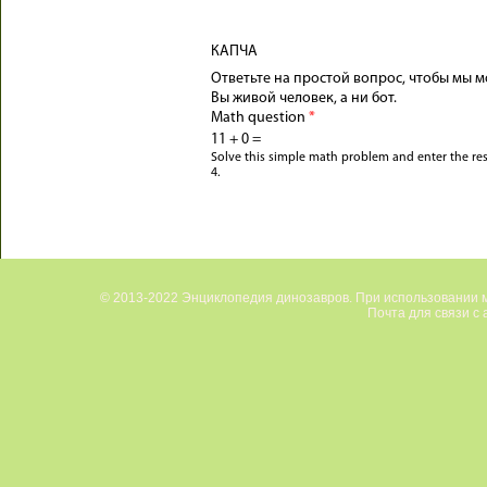
КАПЧА
Ответьте на простой вопрос, чтобы мы м
Вы живой человек, а ни бот.
Math question
*
11 + 0 =
Solve this simple math problem and enter the resul
4.
© 2013-2022 Энциклопедия динозавров. При использовании м
Почта для связи с