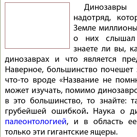
Динозавры
надотряд, кот
Земле миллионы
о них слышал
знаете ли вы, к
динозаврах и что является пре
Наверное, большинство почешет 
что-то вроде «Название не помню
может изучать, помимо динозавро
в это большинство, то знайте: т
грубейшей ошибкой
.
Наука о д
палеонтологией
, и в область е
только эти гигантские ящеры.