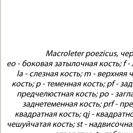
Macroleter poezicus, че
eo - боковая затылочная кость; f - л
la - слезная кость; m - верхняя 
кость; p - теменная кость; pf - з
предчелюстная кость; po - загла
заднетеменная кость; prf - пре
квадратная кость; qj - квадратно
чешуйчатая кость; st - надвисочная 