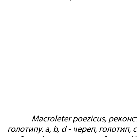
Macroleter poezicus, рекон
голотипу. a, b, d - череп, голотип, с