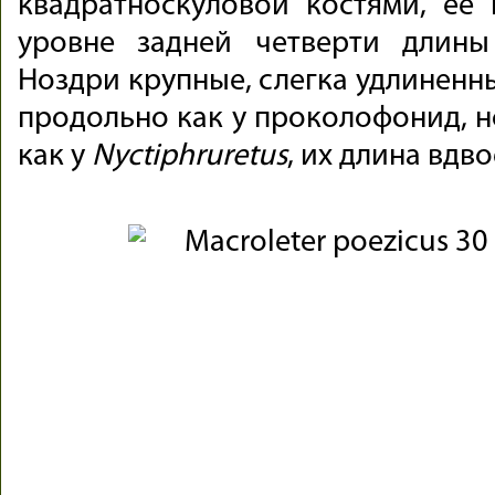
квадратноскуловой костями, ее
уровне задней четверти длины
Ноздри крупные, слегка удлиненн
продольно как у проколофонид, но
как у
Nyctiphruretus
, их длина вдв