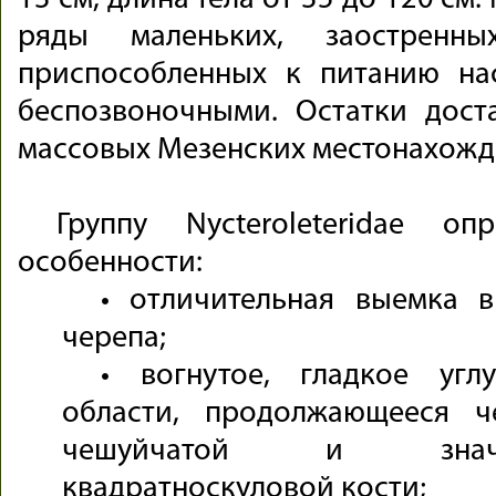
13 см, длина тела от 35 до 120 см.
ряды маленьких, заостренны
приспособленных к питанию н
беспозвоночными. Остатки дост
массовых Мезенских местонахожд
Группу Nycteroleteridae о
особенности:
• отличительная выемка 
черепа;
• вогнутое, гладкое угл
области, продолжающееся ч
чешуйчатой и значи
квадратноскуловой кости;