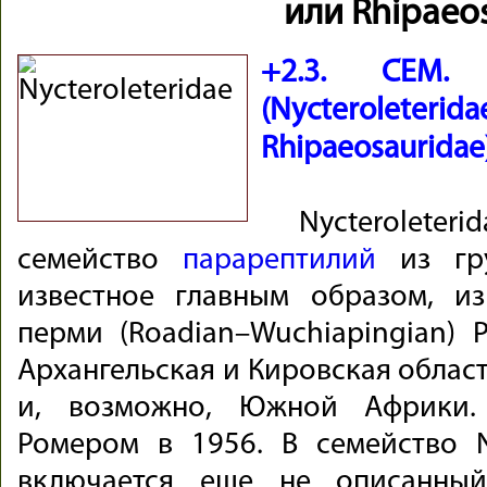
или Rhipaeos
+2.3. СЕМ. 
(Nyctero
Rhipaeosauridae
Nycterolete
семейство
парарептилий
из г
известное главным образом, и
перми (Roadian–Wuchiapingian) Р
Архангельская и Кировская облас
и, возможно, Южной Африки.
Ромером в 1956. В семейство Ny
включается еще не описанный