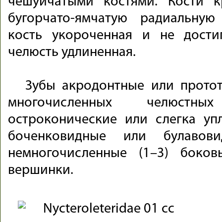
чешуйчатыми костями. Кости 
бугорчато-ямчатую радиальную 
кость укороченная и не дости
челюсть удлиненная.
Зубы акродонтные или протот
многочисленных челюстн
остроконические или слегка уп
боченковидные или булавови
немногочисленные (1–3) боко
вершинки.