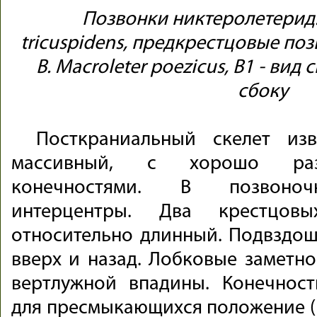
Позвонки никтеролетерид.
tricuspidens, предкрестцовые поз
B. Macroleter poezicus, В1 - вид с
сбоку
Посткраниальный скелет изв
массивный, с хорошо раз
конечностями. В позвоноч
интерцентры. Два крестцовы
относительно длинный. Подвздош
вверх и назад. Лобковые заметно
вертлужной впадины. Конечнос
для пресмыкающихся положение (п