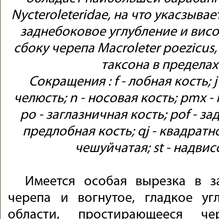
Nycteroleteridae, на что укасзыв
заднебоковое углубление и висо
сбоку черепа Macroleter poezicus
таксона в пределах
Сокращения : f - лобная кость; j 
челюсть; n - носовая кость; pmx -
po - заглазничная кость; pof - за
предлобная кость; qj - квадратно
чешуйчатая; st - надви
Имеется особая вырезка в 
черепа и вогнутое, гладкое уг
области, простирающееся ч