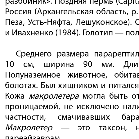
разбойник». Поздняя пермь (Capit
Россия (Архангельская область, р. 
Пеза, Усть-Няфта, Лешуконское).
и Ивахненко (1984). Голотип — пол
Среднего размера парарептил
10 см, ширина 90 мм. Дли
Полуназемное животное, обит
болотах. Был хищником и питалс
Кожа
макролетера
могла быть от
проницаемой, не исключено нал
частности, смачивавших бара
Макролетер
— это таксон, на
пареайзаврам.