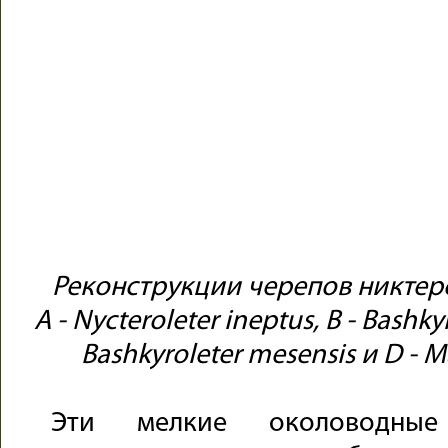
Реконструкции черепов никтеро
A - Nycteroleter ineptus, B - Bashky
Bashkyroleter mesensis и D - M
Эти мелкие околоводны