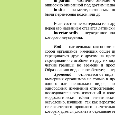
in partim
— частично, означает, ч
ошибочно описанной под другим назва
in situ
— на месте, ископаемые ос
были перенесены водой или др.
Если состояние материала или др
перед его названием ставится латинск
incertae sedis
— неуверенное поло
которого неуверенна.
Вид
— наименьшая таксономичес
собой организмов, имеющих общее п
скрещиваться друг с другом на про
скрещиванию с особями из других вид
четкие границы во времени и прост
Образованию видов способствует, в пер
Хроновид
— отличается от вида 
вымерших организмов не только в про
одного или нескольких видов, по
однородных изменений относительн
последовательность изменений в коне
морфологически, и/или генетичес
безусловно, излишен, так как вероят
геологического прошлого значитель
которых удается уловить в отдельные э