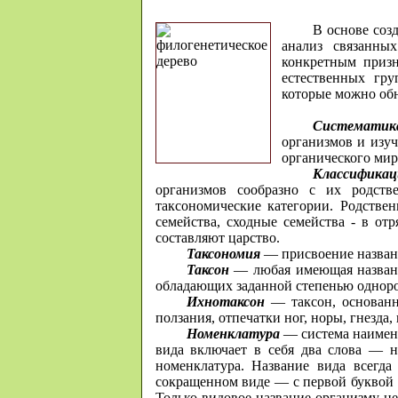
В основе соз
анализ связанны
конкретным призн
естественных гр
которые можно обн
Систематик
организмов и изуч
органического мир
Классификац
организмов сообразно с их родств
таксономические категории. Родстве
семейства, сходные семейства - в от
составляют царство.
Таксономия
— присвоение назван
Таксон
— любая имеющая название
обладающих заданной степенью одноро
Ихнотаксон
— таксон, основанн
ползания, отпечатки ног, норы, гнезда,
Номенклатура
— система наимен
вида включает в себя два слова — на
номенклатура. Название вида всегда
сокращенном виде — с первой буквой
Только видовое название организму н