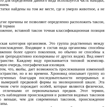
то для определения данного вида используется часть находки,
нием.
татки найдены на том же месте, где и умерло животное, а не
угие причины не позволяют определенно расположить таксон,
ий термин
жение, вставной таксон точная классификационная позиция
кая категория организмов. Это группа родственных между
роисхождение. Входящие в состав вида организмы способны
тяжении более одного поколения, но обычно не способны к
ов (репродуктивно изолированы от других видов). Вид имеет
ранстве. Каждому виду присваивается типовой экземпляр.
вую очередь, географическая изоляция.
тем, что, якобы, дает возможность прослеживания изменений
странстве, но и во времени. Хроновид описывает группу из
лученных благодаря последовательности непрерывных и
о вымершей предковой формы на эволюционной шкале. Эта
чном счете порождает особей, которые являются физически,
ки отличными от первоначальных предков. Этот термин,
ность наблюдения происхождения и развития видовых таксонов
но меньше, чем для современных таксонов, происхождение
тапы.