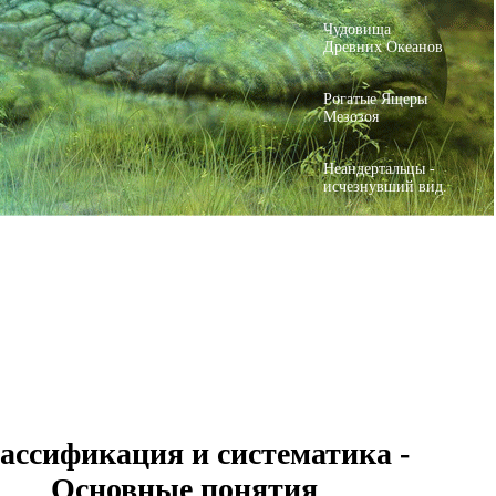
Чудовища
Древних Океанов
Рогатые Ящеры
Мезозоя
Неандертальцы -
исчезнувший вид.
ассификация и систематика -
Основные понятия