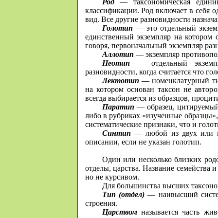
Род
— таксономическая единиц
классификации. Род включает в себя 
вид. Все другие разновидности назнача
Голотип
— это отдельный экземп
единственный экземпляр на котором о
говоря, первоначальный экземпляр разн
Аллотип
— экземпляр противопол
Неотип
— отдельный экземпл
разновидности, когда считается что гол
Лектотип
— номенклатурный тип
на котором основан таксон не автор
всегда выбирается из образцов, проци
Паратип
— образец, цитируемый
либо в рубриках «изученные образцы»,
систематические признаки, что и голот
Синтип
— любой из двух или не
описании, если не указан голотип.
Один или несколько близких родо
отделы, царства. Название семейства 
но не курсивом.
Для большинства высших таксоном
Тип (отдел)
— наивысший систем
строения.
Царством
называется часть жив