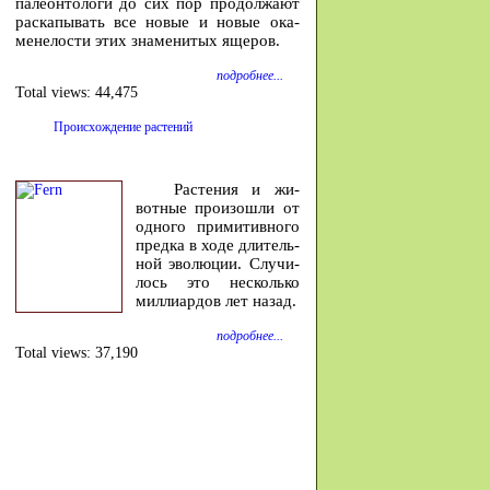
па­ле­он­то­ло­ги до сих пор про­дол­жа­ют
рас­ка­пы­вать все но­вые и но­вые ока­
мене­ло­сти этих зна­ме­ни­тых яще­ров.
подробнее...
Total views:
44,475
Происхождение растений
Расте­ния и жи­
вотные про­изошли от
од­ного при­ми­тив­ного
предка в ходе дли­тель­
ной эволю­ции. Случи­
лось это не­сколько
милли­ар­дов лет на­зад.
подробнее...
Total views:
37,190