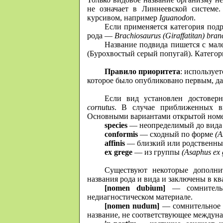
не означает в Линнеевской системе
курсивом, например
Iguanodon
.
Если применяется категория подр
рода —
Brachiosaurus (Giraffatitan) bran
Название подвида пишется с мал
(Бурохвостый серый попугай). Категор
Правило приоритета
: используе
которое было опубликовано первым, да
Если вид установлен достоверн
cornutus
. В случае приближенных ви
Основными вариантами открытой номе
species
— неопределимый до вид
conformis
— сходный по форме
(A
affinis
— близкий или родственн
ex grege
— из группы
(Asaphus ex 
Существуют некоторые дополни
названия рода и вида и заключены в кв
[nomen dubium]
— сомнительны
недиагностическом материале.
[nomen nudum]
— сомнительное н
название, не соответствующее междун