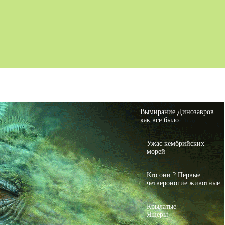
Карта сайта
Дино Игры
Вымирание Динозавров
как все было.
Ужас кембрийских
морей
Кто они ? Первые
четвероногие животные
Крылатые
Ящеры