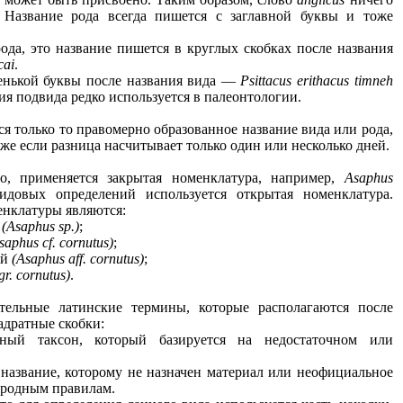
. Название рода всегда пишется с заглавной буквы и тоже
ода, это название пишется в круглых скобках после названия
cai
.
енькой буквы после названия вида —
Psittacus erithacus timneh
ия подвида редко используется в палеонтологии.
тся только то правомерно образованное название вида или рода,
же если разница насчитывает только один или несколько дней.
о, применяется закрытая номенклатура, например,
Asaphus
довых определений используется открытая номенклатура.
нклатуры являются:
а
(Asaphus sp.)
;
saphus cf. cornutus)
;
ый
(Asaphus aff. cornutus)
;
gr. cornutus)
.
тельные латинские термины, которые располагаются после
адратные скобки:
й таксон, который базируется на недостаточном или
азвание, которому не назначен материал или неофициальное
ародным правилам.