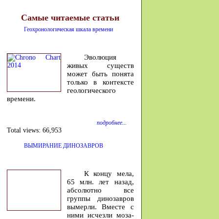
Самые читаемые статьи
Геохронологическая шкала времени
Эволюция
живых существ
может быть понята
только в контексте
геологического
времени.
подробнее...
Total views:
66,953
ВЫМИРАНИЕ ДИНОЗАВРОВ
К концу мела,
65 млн. лет на­зад,
аб­со­лютно все
группы ди­но­завров
вы­мерли. Вместе с
ними ис­чезли мо­за­