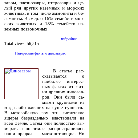
завры, пле­зио­завры, птеро­завры и це­
лый ряд других на­земных и мор­ских
жи­вотных, в том числе ам­мо­ниты и бе­
лем­ниты. Вы­мерло 16% се­мейств мор­
ских жи­вотных и 18% се­мейств на­
земных по­зво­ночных.
подробнее...
Total views:
56,315
Интересные факты о динозаврах
В ста­тье рас­
ска­зы­ва­ется о
наибо­лее инте­рес­
ных фак­тах из жиз­
ни древ­них ди­но­зав­
ров. Они бы­ли са­
мы­ми круп­ны­ми из
ко­гда-либо жив­ших на су­ше су­ществ.
В ме­зо­зой­скую эру эти ги­гант­ские
яще­ры без­раз­дель­но власт­во­ва­ли на
всей Зем­ле. За­тем они пол­но­стью вы­
мер­ли, а по зем­ле рас­про­стра­ни­лись
на­ши пред­ки — мле­ко­пи­та­ю­щие. Но