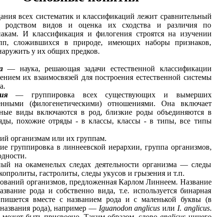
дания всех систематик и классификаций лежит сравнительный
х родством видов и оценка их сходства и различия по
акам. И классификация и филогения строятся на изучении
упп, сложившихся в природе, имеющих наборы признаков,
аружить у их общих предков.
а
— наука, решающая задачи естественной классификации
ением их взаимосвязей для построения естественной системы
а.
ия
— группировка всех существующих и вымерших
енными (филогенетическими) отношениями. Она включает
нные виды включаются в род, близкие роды объединяются в
ряды, похожие отряды - в классы, классы - в типы, все типы
ий организмам или их группам.
 группировка в линнеевской иерархии, группа организмов,
дности.
ый на окаменелых следах деятельности организма — следы
 копролиты, гастролиты, следы укусов и грызения и т.п.
ований организмов, предложенная Карлом Линнеем. Название
звание рода и собственно вида, т.е. используется бинарная
 пишется вместе с названием рода и с маленькой буквы (в
 названия рода), например —
Iguanodon anglicus
или
I. anglicus
.
е может быть присвоено. Таким образом, слово
anglicus
ничего