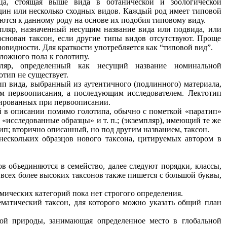
а, стоящая выше вида в ботанической и зоологической
один или несколько сходных видов. Каждый род имеет типовой
ются к данному роду на основе их подобия типовому виду.
ляр, назначенный несущим название вида или подвида, или
снован таксон, если другие типы видов отсутствуют. Проще
овидности. Для краткости употребляется как “типовой вид”.
ожного пола к голотипу.
яр, определенный как несущий название номинальной
отип не существует.
 вида, выбранный из аутентичного (подлинного) материала,
ом первоописания, а последующим исследователем. Лектотип
тированных при первоописании.
 в описании помимо голотипа, обычно с пометкой «паратип»
 «исследованные образцы» и т. п.; (экземпляр), имеющий те же
ип; вторично описанный, но под другим названием, таксон.
скольких образцов нового таксона, цитируемых автором в
в объединяются в семейство, далее следуют порядки, классы,
и всех более высоких таксонов также пишется с большой буквы,
ических категорий пока нет строгого определения.
атический таксон, для которого можно указать общий план
ой природы, занимающая определенное место в глобальной