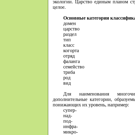
экологии. Царство единым планом стр
целое.
Основные категории классифик
домен
царство
раздел
тип
класс
когорта
отряд
фаланга
семейство
триба
род
вид
Для наименования многочи
дополнительные категории, образуе
понижающих их уровень, например:
супер-
над-
под-
инфра-
микро-