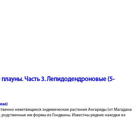
Чудовища
Древних Океанов
Рогатые Ящеры
Мезозоя
Неандертальцы -
исчезнувший вид.
плауны. Часть 3. Лепидодендроновые (5-
eae)
ственно неветвящиеся эндемические растения Ангариды (от Магадана
, родственные им формы из Гондваны. Известны редкие находки из