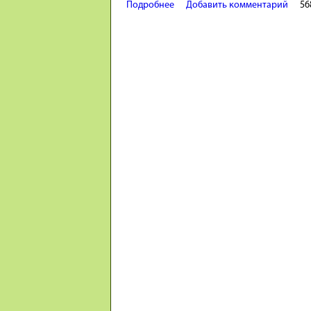
Подробнее
о Плауновидные. Древовидные 
Добавить комментарий
56