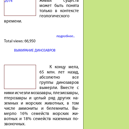
живых существ
может быть понята
только в контексте
геологического
времени.
подробнее...
Total views:
66,950
ВЫМИРАНИЕ ДИНОЗАВРОВ
К концу мела,
65 млн. лет на­зад,
аб­со­лютно все
группы ди­но­завров
вы­мерли. Вместе с
ними ис­чезли мо­за­завры, пле­зио­завры,
птеро­завры и це­лый ряд других на­
земных и мор­ских жи­вотных, в том
числе ам­мо­ниты и бе­лем­ниты. Вы­
мерло 16% се­мейств мор­ских жи­
вотных и 18% се­мейств на­земных по­
зво­ночных.