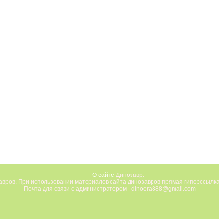
О сайте
Динозавр.
вров. При использовании материалов сайта динозавров прямая гиперссылка
Почта для связи с администратором - dinoera888@gmail.com