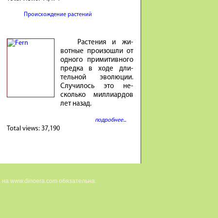
Происхождение растений
Расте­ния и жи­
вотные про­изошли от
од­ного при­ми­тив­ного
предка в ходе дли­
тель­ной эволю­ции.
Случи­лось это не­
сколько милли­ар­дов
лет на­зад.
подробнее...
Total views:
37,190
 на www.dinoera.com обязательна.