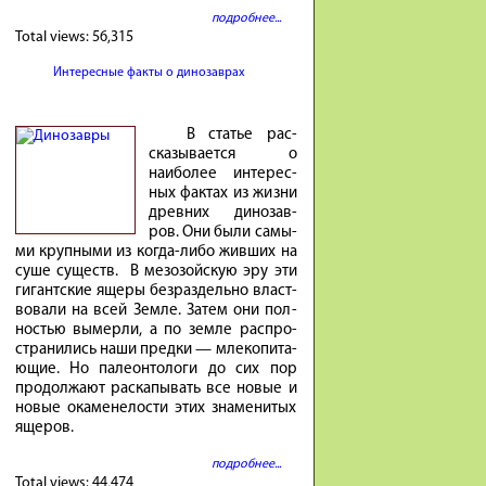
подробнее...
Total views:
56,315
Интересные факты о динозаврах
В ста­тье рас­
ска­зы­ва­ется о
наибо­лее инте­рес­
ных фак­тах из жиз­ни
древ­них ди­но­зав­
ров. Они бы­ли са­мы­
ми круп­ны­ми из ко­гда-либо жив­ших на
су­ше су­ществ. В ме­зо­зой­скую эру эти
ги­гант­ские яще­ры без­раз­дель­но власт­
во­ва­ли на всей Зем­ле. За­тем они пол­
но­стью вы­мер­ли, а по зем­ле рас­про­
стра­ни­лись на­ши пред­ки — мле­ко­пи­та­
ю­щие. Но па­ле­он­то­ло­ги до сих пор
про­дол­жа­ют рас­ка­пы­вать все но­вые и
но­вые ока­мене­ло­сти этих зна­ме­ни­тых
яще­ров.
подробнее...
Total views:
44,474