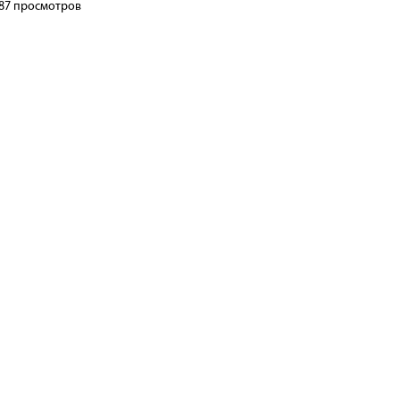
плауны. Часть 3. Лепидодендроновые (5- Томиодендроны)
87 просмотров