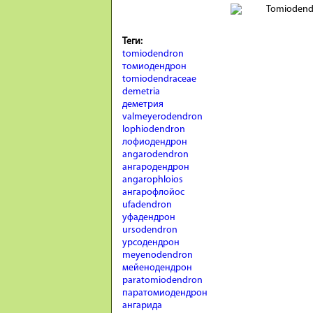
Теги:
tomiodendron
томиодендрон
tomiodendraceae
demetria
деметрия
valmeyerodendron
lophiodendron
лофиодендрон
angarodendron
ангародендрон
angarophloios
ангарофлойос
ufadendron
уфадендрон
ursodendron
урсодендрон
meyenodendron
мейенодендрон
paratomiodendron
паратомиодендрон
ангарида