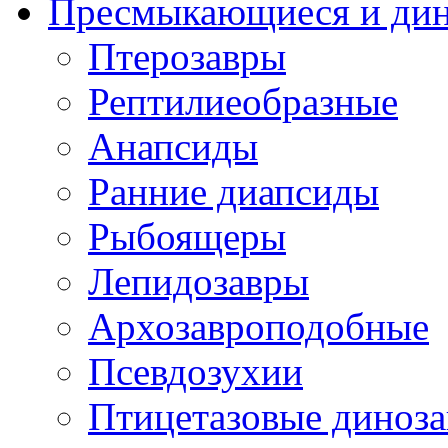
Пресмыкающиеся и ди
Птерозавры
Рептилиеобразные
Анапсиды
Ранние диапсиды
Рыбоящеры
Лепидозавры
Архозавроподобные
Псевдозухии
Птицетазовые диноз