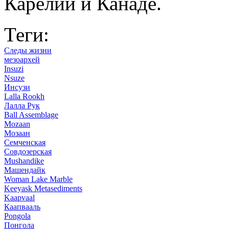
Каре­лии и Канаде.
Теги:
Следы жизни
мезоархей
Insuzi
Nsuze
Инсузи
Lalla Rookh
Лалла Рук
Ball Assemblage
Mozaan
Мозаан
Семченская
Совдозерская
Mushandike
Машендайк
Woman Lake Marble
Keeyask Metasediments
Kaapvaal
Каапвааль
Pongola
Понгола