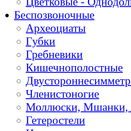
Цветковые - Однодо
Беспозвоночные
Археоциаты
Губки
Гребневики
Кишечнополостные
Двустороннесиммет
Членистоногие
Моллюски, Мшанки,
Гетеростели