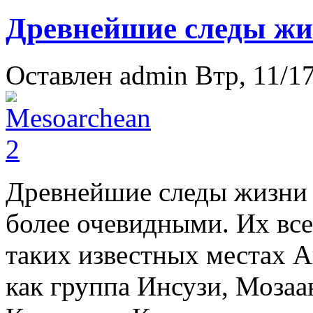
Древнейшие следы жиз
Оставлен
admin
Втр, 11/17
Древ­ней­шие следы жизни в
более оче­вид­ными. Их все
та­ких из­вест­ных местах 
как группа Ин­сузи, Мо­заа