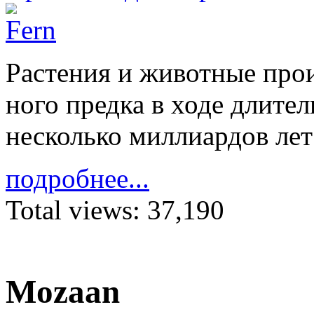
Расте­ния и жи­вотные про­
ного предка в ходе дли­тел
не­сколько милли­ар­дов лет 
подробнее...
Total views:
37,190
Mozaan