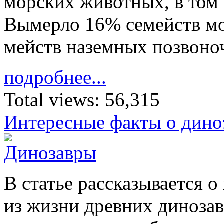
мор­ских жи­вотных, в том 
Вы­мерло 16% се­мейств мо
мейств на­земных по­зво­н
подробнее...
Total views:
56,315
Интересные факты о дино
В ста­тье рас­ска­зы­ва­ется 
из жиз­ни древ­них ди­но­за