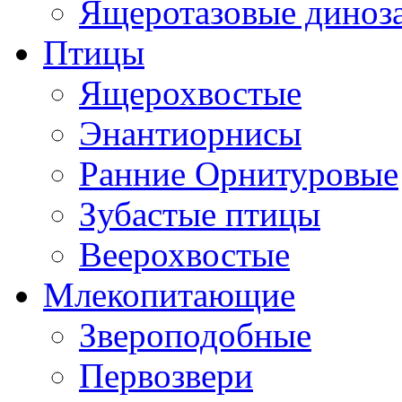
Ящеротазовые диноз
Птицы
Ящерохвостые
Энантиорнисы
Ранние Орнитуровые
Зубастые птицы
Веерохвостые
Млекопитающие
Звероподобные
Первозвери