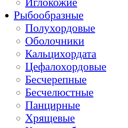
Иглокожие
Рыбообразные
Полухордовые
Оболочники
Кальцихордата
Цефалохордовые
Бесчерепные
Бесчелюстные
Панцирные
Хрящевые