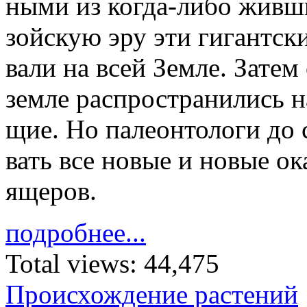
ны­ми из ко­гда-либо жив­ш
зой­скую эру эти ги­гант­ски
ва­ли на всей Зем­ле. За­тем
зем­ле рас­про­стра­ни­лись 
щие. Но па­ле­он­то­ло­ги до
вать все но­вые и но­вые ока
яще­ров.
подробнее...
Total views:
44,475
Происхождение растений