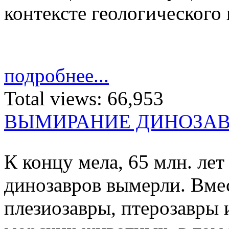
контексте геологического
подробнее...
Total views:
66,953
ВЫМИРАНИЕ ДИНОЗА
К концу мела, 65 млн. лет 
ди­но­завров вы­мерли. Вмес
пле­зио­завры, птеро­завры