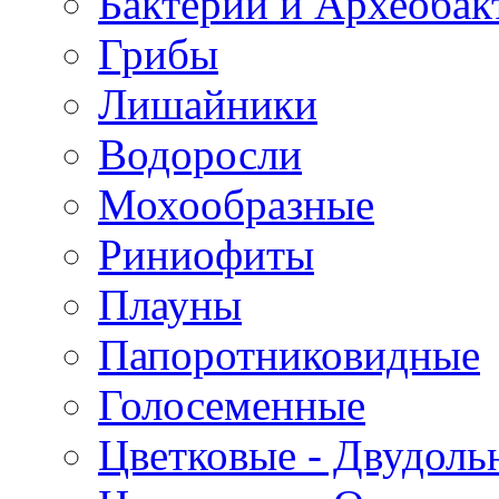
Бактерии и Археобак
Грибы
Лишайники
Водоросли
Мохообразные
Риниофиты
Плауны
Папоротниковидные
Голосеменные
Цветковые - Двудоль