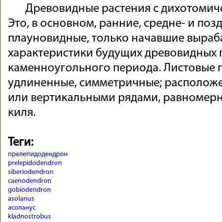
Древовидные растения с дихотомиче
Это, в основном, ранние, средне- и по
плауновидные, только начавшие выраб
характеристики будущих древовидных 
каменноугольного периода. Листовые 
удлиненные, симметричные; располож
или вертикальными рядами, равномер
киля.
Теги:
прелепидодендрон
prelepidodendron
siberiodendron
caenodendron
gobiodendron
asolanus
асоланус
kladnostrobus