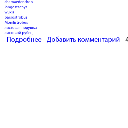
chamaedendron
longostachys
wuxia
barsostrobus
Monilistrobus
листовая подушка
листовой рубец
о Плауновидные. Древовидные плауны. Часть 3.
Подробнее
Добавить комментарий