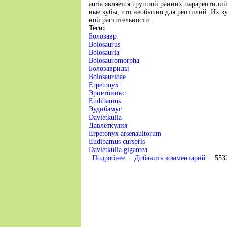
au­ria яв­ляе­тся груп­пой ран­них па­ра­ре­п­ти­
ные зубы, что нео­бы­чно для ре­п­ти­лий. Их зуб
ной ра­с­ти­те­ль­но­сти.
Теги:
Болозавр
Bolosaurus
Bolosauria
Bolosauromorpha
Болозавриды
Bolosauridae
Erpetonyx
Эрпетоникс
Eudibamus
Эудибамус
Davletkulia
Давлеткулия
Erpetonyx arsenaultorum
Eudibamus cursoris
Davletkulia gigantea
Подробнее
о Болозавры (Bolosauria, Bolosau
Добавить комментарий
553