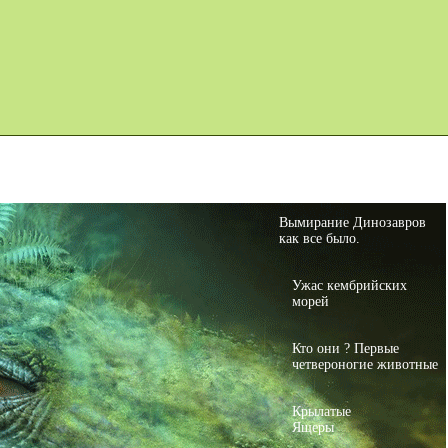
Карта сайта
Дино Игры
Вымирание Динозавров
как все было.
Ужас кембрийских
морей
Кто они ? Первые
четвероногие животные
Крылатые
Ящеры