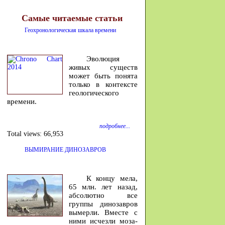
Самые читаемые статьи
Геохронологическая шкала времени
Эволюция
живых существ
может быть понята
только в контексте
геологического
времени.
подробнее...
Total views:
66,953
ВЫМИРАНИЕ ДИНОЗАВРОВ
К концу мела,
65 млн. лет на­зад,
аб­со­лютно все
группы ди­но­завров
вы­мерли. Вместе с
ними ис­чезли мо­за­