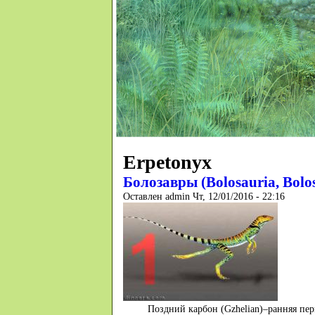
Erpetonyx
Болозавры (Bolosauria, Bolo
Оставлен
admin
Чт, 12/01/2016 - 22:16
По­зд­ний ка­р­бон (Gz­he­l­ian)–ран­няя п