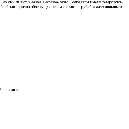
лий, но они имеют ниж­нее ви­соч­ное окно. Бо­ло­за­вры имели ге­те­ро­дон­т­
ы были прис­по­соб­лены для пе­ре­ма­лы­ва­ния гру­бой и жес­т­ко­во­ло­кон­
romorpha) – 1/2
2 просмотра