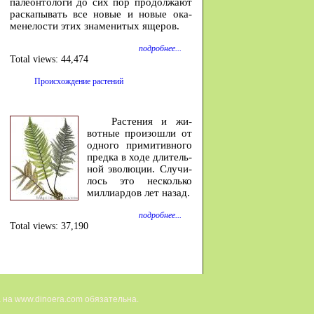
па­ле­он­то­ло­ги до сих пор про­дол­жа­ют
рас­ка­пы­вать все но­вые и но­вые ока­
мене­ло­сти этих зна­ме­ни­тых яще­ров.
подробнее...
Total views:
44,474
Происхождение растений
Расте­ния и жи­
вотные про­изошли от
од­ного при­ми­тив­ного
предка в ходе дли­тель­
ной эволю­ции. Случи­
лось это не­сколько
милли­ар­дов лет на­зад.
подробнее...
Total views:
37,190
 на www.dinoera.com обязательна.