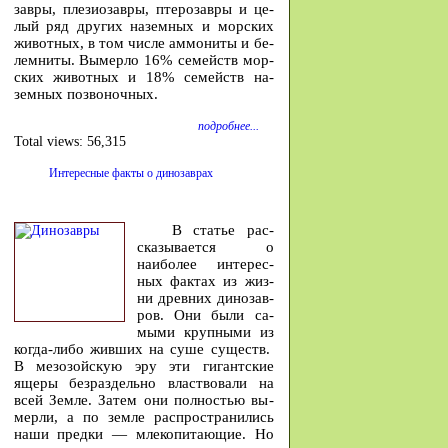
завры, пле­зио­завры, птеро­завры и це­
лый ряд других на­земных и мор­ских
жи­вотных, в том числе ам­мо­ниты и бе­
лем­ниты. Вы­мерло 16% се­мейств мор­
ских жи­вотных и 18% се­мейств на­
земных по­зво­ночных.
подробнее...
Total views:
56,315
Интересные факты о динозаврах
В ста­тье рас­
ска­зы­ва­ется о
наибо­лее инте­рес­
ных фак­тах из жиз­
ни древ­них ди­но­зав­
ров. Они бы­ли са­
мы­ми круп­ны­ми из
ко­гда-либо жив­ших на су­ше су­ществ.
В ме­зо­зой­скую эру эти ги­гант­ские
яще­ры без­раз­дель­но власт­во­ва­ли на
всей Зем­ле. За­тем они пол­но­стью вы­
мер­ли, а по зем­ле рас­про­стра­ни­лись
на­ши пред­ки — мле­ко­пи­та­ю­щие. Но