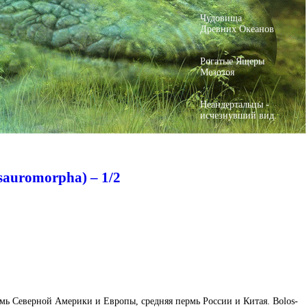
Чудовища
Древних Океанов
Рогатые Ящеры
Мезозоя
Неандертальцы -
исчезнувший вид.
sauromorpha) – 1/2
ермь Се­ве­р­ной Аме­рики и Ев­ропы, сред­няя пермь Рос­сии и Ки­тая. Bo­los­