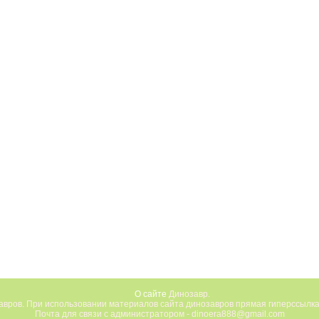
О сайте
Динозавр.
вров. При использовании материалов сайта динозавров прямая гиперссылка
Почта для связи с администратором - dinoera888@gmail.com