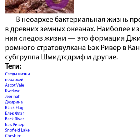
В не­оархее бакте­риаль­ная жизнь про
в древ­них зем­ных океа­нах. Наи­более из
ния следов жизни — это фор­мация Джи­р
ром­ного стра­товул­кана Бэк Ривер в Ка
суб­группа Шмидтсд­риф и другие.
Теги:
Следы жизни
неоархей
Ascot Vale
Kwekwe
Jeerinah
Джирина
Black Flag
Блэк Флэг
Back River
Бэк Ривер
Snoﬁeld Lake
Cheshire