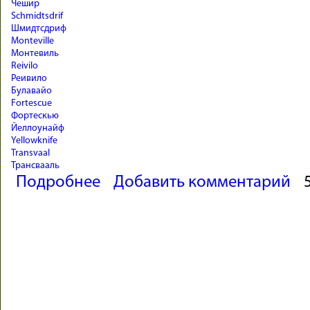
Чешир
Schmidtsdrif
Шмидтсдриф
Monteville
Монтевиль
Reivilo
Реивило
Булавайо
Fortescue
Фортескью
Йеллоунайф
Yellowknife
Transvaal
Трансвааль
о Древнейшие следы жизни. Неоархей – 3/4
Подробнее
Добавить комментарий