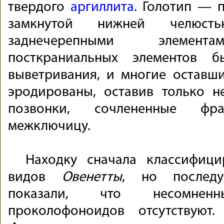
твердого
аргиллита
. Голотип — 
замкнутой нижней челюст
заднечерепными элемента
посткраниальных элементов б
выветривания, и многие оставш
эродированы, оставив только н
позвонки, сочлененные ф
межключицу.
Находку сначала классифиц
видов
Овенетты
, но последу
показали, что несомненн
проколофоноидов отсутствуют