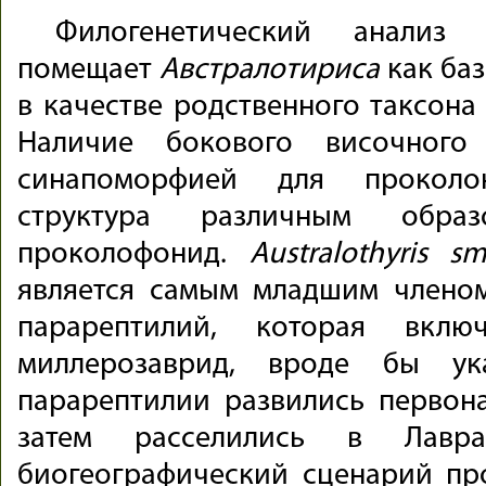
Филогенетический анализ
помещает
Австралотириса
как ба
в качестве родственного таксона
Наличие бокового височного 
синапоморфией для прокол
структура различным обра
проколофонид.
Australothyris sm
является самым младшим членом
парарептилий, которая вкл
миллерозаврид, вроде бы ук
парарептилии развились первона
затем расселились в Лавр
биогеографический сценарий пр