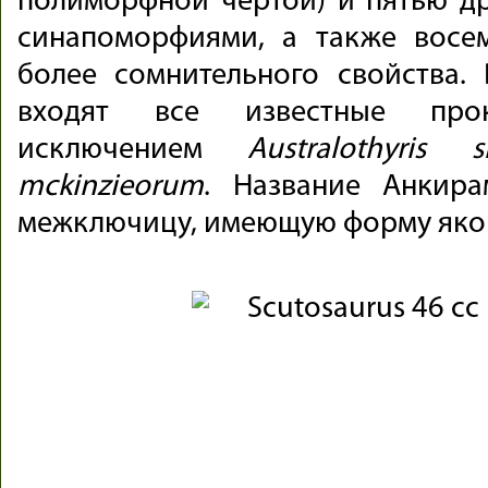
полиморфной чертой) и пятью д
синапоморфиями, а также вос
более сомнительного свойства.
входят все известные про
исключением
Australothyris s
mckinzieorum
. Название Анкир
межключицу, имеющую форму яко