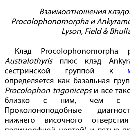
Взаимоотношения клэдо
Procolophonomorpha и Ankyramor
Lyson, Field & Bhull
Клэд Procolophonomorpha р
Australothyris
плюс клэд Ankyra
сестринской группой к
определяется как базальная груп
Procolophon trigoniceps
и все так
близко с ним, чем 
Проколоноподобные диагнос
нижнего височного отверстия