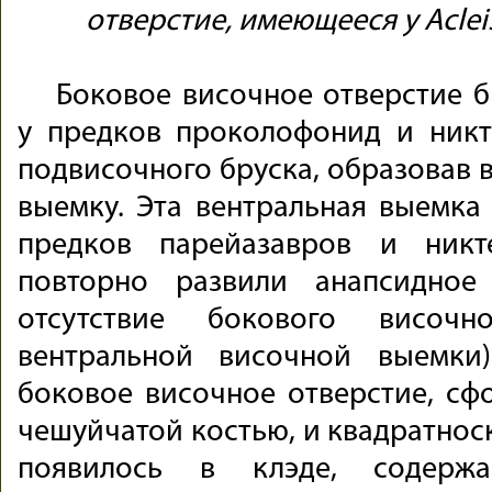
отверстие, имеющееся у Acleis
Боковое височное отверстие 
у предков проколофонид и никт
подвисочного бруска, образовав 
выемку. Эта вентральная выемка 
предков парейазавров и никт
повторно развили анапсидное
отсутствие бокового височн
вентральной височной выемки
боковое височное отверстие, сф
чешуйчатой костью, и квадратнос
появилось в клэде, содер