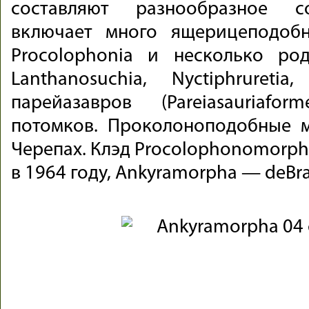
составляют разнообразное с
включает много ящерицеподоб
Procolophonia и несколько род
Lanthanosuchia, Nyctiphruret
парейазавров (Pareiasauriafo
потомков. Проколоноподобные м
Черепах. Клэд Procolophonomorph
в 1964 году, Ankyramorpha — deBrag