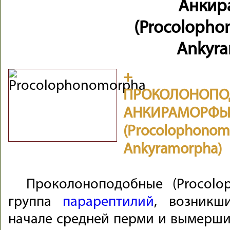
Анкир
(Procolopho
Ankyra
+ НА
ПРОКОЛОН
АНКИРАМОРФ
(Procolop
Ankyramorpha)
Проколоноподобные (Procol
группа
парарептилий
, возникш
начале средней перми и вымерших