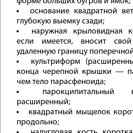
форме больших бугров и ямок;
основание квадратной ве
глубокую выемку сзади;
наружная крыловидная ко
если имеется, вносит сво
удаленную границу поперечной
культриформ (расширенн
конца черепной крышки — па
чем тело парасфеноида;
парокципитальный 
расширенный;
квадратный мыщелок корот
продольно;
надугловая кость коротк