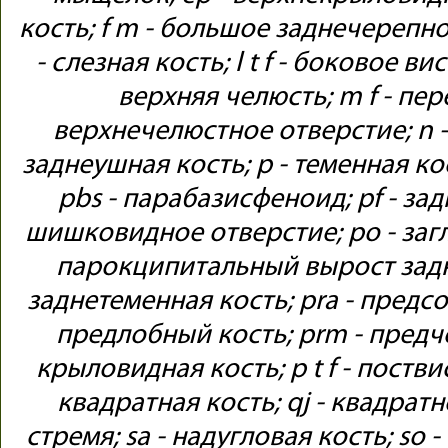
кость; f m - большое заднечерепное 
- слезная кость; l t f - боковое в
верхняя челюсть; m f - пе
верхнечелюстное отверстие; n - 
заднеушная кость; p - теменная кос
pbs - парабазисфеноид; pf - зад
шишковидное отверстие; po - загл
парокципитальный вырост задн
заднетеменная кость; pra - предсо
предлобный кость; prm - предче
крыловидная кость; p t f - постви
квадратная кость; qj - квадратн
стремя; sa - надугловая кость; so 