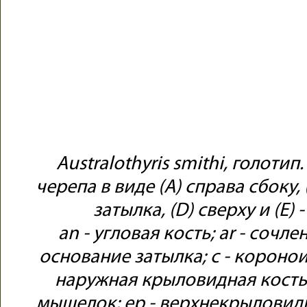
Australothyris smithi, голоти
черепа в виде (A) справа сбоку, (
затылка, (D) сверху и (E)
an - угловая кость; ar - сочле
основание затылка; c - короноид
наружная крыловидная кость;
мыщелок; ep - верхнекрыловидна