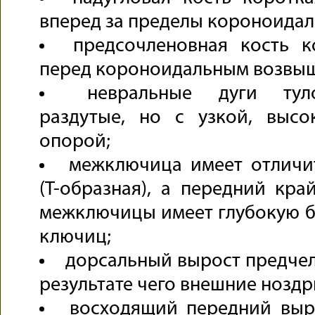
вперед за пределы короноидал
предсочленовная кость к
перед короноидальным возвы
невральные дуги тул
раздутые, но с узкой, высо
опорой;
межключица имеет отличи
(Т-образная), а передний кра
межключицы имеет глубокую б
ключиц;
дорсальный вырост предчел
результате чего внешние нозд
восходящий передний выр