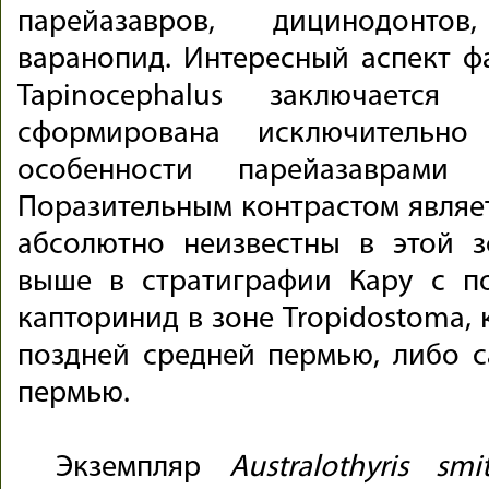
парейазавров, дицинодонт
варанопид. Интересный аспект ф
Tapinocephalus заключает
сформирована исключительно
особенности парейазаврами 
Поразительным контрастом являет
абсолютно неизвестны в этой з
выше в стратиграфии Кару с п
капторинид в зоне Tropidostoma, 
поздней средней пермью, либо 
пермью.
Экземпляр
Australothyris smi