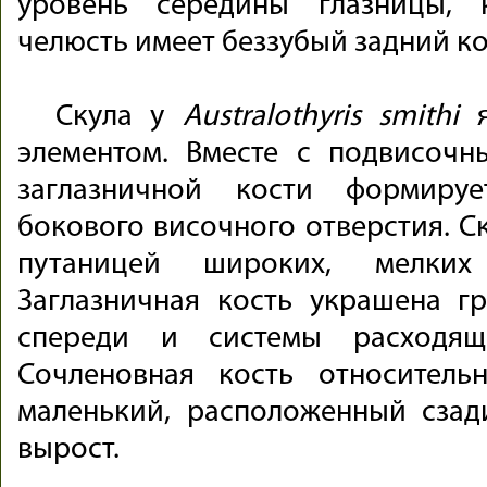
уровень середины глазницы, 
челюсть имеет беззубый задний ко
Скула у
Australothyris smithi
я
элементом. Вместе с подвисочн
заглазничной кости формиру
бокового височного отверстия. С
путаницей широких, мелки
Заглазничная кость украшена г
спереди и системы расходящ
Сочленовная кость относител
маленький, расположенный сзад
вырост.