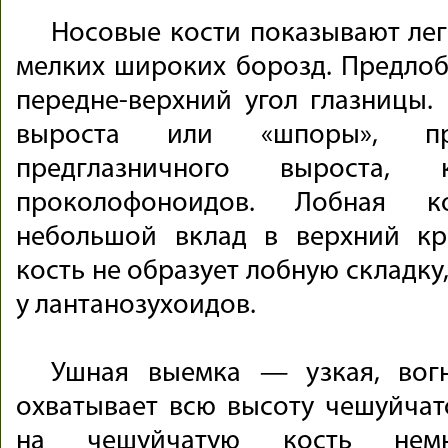
Носовые кости показывают ле
мелких широких борозд. Предло
передне-верхний угол глазницы. 
выроста или «шпоры», пр
предглазничного выроста,
проколофоноидов. Лобная 
небольшой вклад в верхний кр
кость не образует лобную складку
у лантанозухоидов.
Ушная выемка — узкая, вогн
охватывает всю высоту чешуйчато
на чешуйчатую кость немн