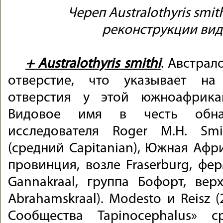
Череп Australothyris smit
реконструкции вид
+ Australothyris smithi
. Австрал
отверстие, что указывает на
отверстия у этой южноафрика
Видовое имя в честь обна
исследователя Roger M.H. Sm
(средний Capitanian), Южная Афр
провинция, возле Fraserburg, фер
Gannakraal, группа Бофорт, ве
Abrahamskraal). Modesto и Reisz 
Сообщества Tapinocephalus» с