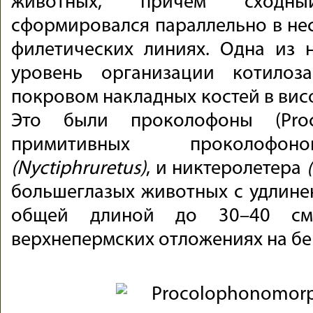
животных, причем сходн
сформировался параллельно в не
филетических линиях. Одна из 
уровень организации котилоз
покровом накладных костей в вис
Это были проколофоны (Proco
примитивных проколофоно
(Nyctiphruretus)
, и никтеролетера
большеглазых животных с удлине
общей длиной до 30–40 с
верхнепермских отложениях на бер