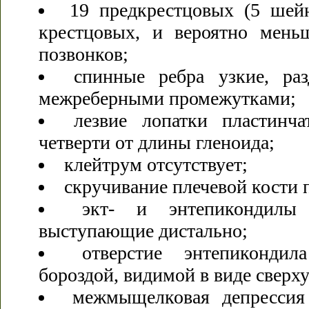
19 предкрестцовых (5 шей
крестцовых, и вероятно мень
позвонков;
спинные ребра узкие, ра
межреберными промежутками;
лезвие лопатки пластинча
четверти от длины гленоида;
клейтрум отсутствует;
скручивание плечевой кости 
экт- и энтепикондилы
выступающие дистально;
отверстие энтепикондил
бороздой, видимой в виде сверху
межмыщелковая депрессия