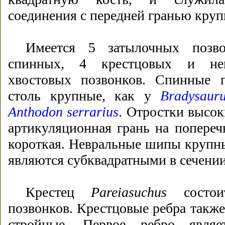
соединения с передней гранью круп
Имеется 5 затылочных позв
спинных, 4 крестцовых и неи
хвостовых позвонков. Спинные 
столь крупные, как у
Bradysaur
Anthodon serrarius
. Отростки высок
артикуляционная грань на попереч
короткая. Невральные шипы крупны
являются субквадратными в сечении
Крестец
Pareiasuchus
состои
позвонков. Крестцовые ребра также
стройные. Первое ребро явля