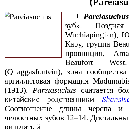
(Pareiasu
+
Pareiasuchus
зуб». Поздняя
Wuchiapingian), 
Кару, группа Beau
провинция, Aman
Beaufort Wes
(Quaggasfontein), зона сообщества 
аргиллитовая формация Madumabis
(1913).
Pareiasuchus
считается бол
китайские родственники
Shansis
Соотношение длины черепа и 
челюстных зубов 12–14. Дистальны
вильчатый.