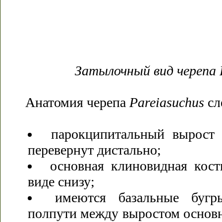
Затылочный вид черепа P
Анатомия черепа
Pareiasuchus
сл
парокципитальный вырост 
перевернут дистально;
основная клиновидная кос
виде снизу;
имеются базальные бугр
полпути между выростом основ