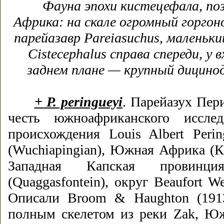
Фауна эпохи кистецефала, п
Африка: на скале огромный горгон
парейазавр Pareiasuchus, малень
Cistecephalus справа спереди, у в
заднем плане — крупный дицино
+ P. peringueyi
. Парейазух Пер
честь южноафриканского исслед
происхождения Louis Albert Peri
(Wuchiapingian), Южная Африка (Кар
Западная Капская провинц
(Quaggasfontein), округ Beaufort W
Описали Broom & Haughton (1913
полным скелетом из реки Zak, Юж