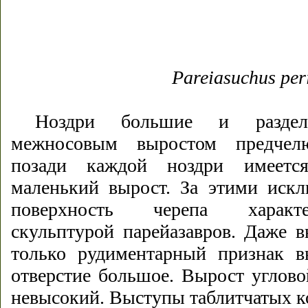
Pareiasuchus per
Ноздри большие и разде
межносовым выростом предчел
позади каждой ноздри имеетс
маленький вырост. За этими искл
поверхность черепа характе
скульптурой парейазавров. Даже 
только рудиментарный признак 
отверстие большое. Вырост углово
невысокий. Выступы таблитчатых к