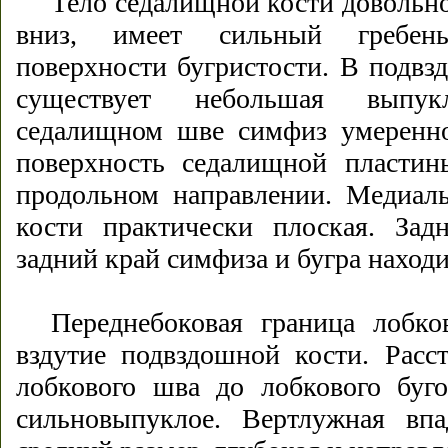
Тело седалищной кости довольн
вниз, имеет сильный гребен
поверхности бугристости. В подв
существует небольшая выпук
седалищном шве симфиз умеренно
поверхность седалищной пластин
продольном направлении. Медиаль
кости практически плоская. Задн
задний край симфиза и бугра находи
Переднебоковая граница лобко
вздутие подвздошной кости. Расс
лобкового шва до лобкового буго
сильновыпуклое. Вертлужная впа