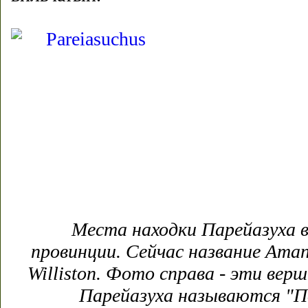
Места находки Парейазуха 
провинции. Сейчас название Ama
Williston. Фото справа - эти вер
Парейазуха называются "П