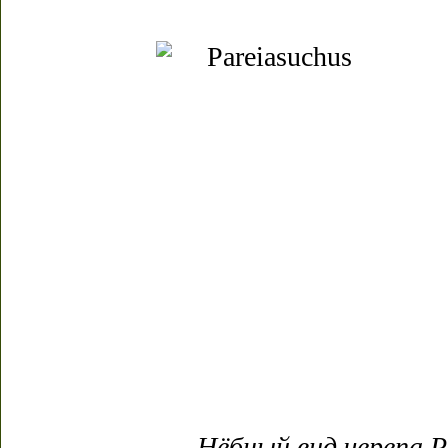
Нёбный вид черепа P