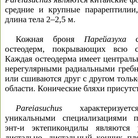
средние и крупные парарептилии,
длина тела 2–2,5 м.
Кожная броня
Парейазуха
со
остеодерм, покрывающих всю с
Каждая остеодерма имеет централь
нерегулярными радиальными гребн
или сшиваются друг с другом только
области. Конические бляхи присутс
Pareiasuchus
характеризуетс
уникальными специализациями по
энт-и эктепикондилы являются
дистально, дистальный кончик пл